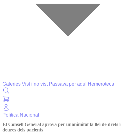
Galeries
Vist i no vist
Passava per aquí
Hemeroteca
Política
Nacional
El Consell General aprova per unanimitat la llei de drets i
deures dels pacients