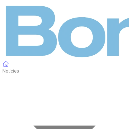
Panell de gestió de galetes
Notícies