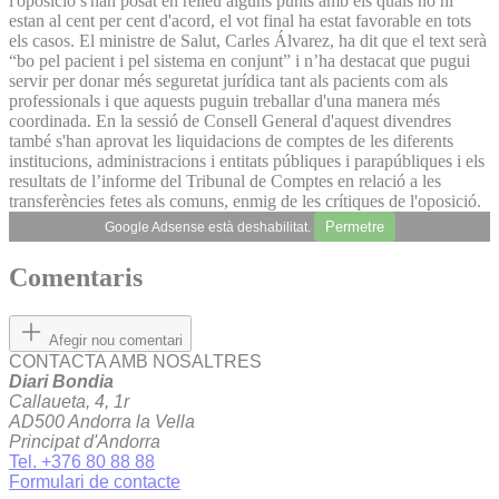
l'oposició s'han posat en relleu alguns punts amb els quals no hi
estan al cent per cent d'acord, el vot final ha estat favorable en tots
els casos. El ministre de Salut, Carles Álvarez, ha dit que el text serà
“bo pel pacient i pel sistema en conjunt” i n’ha destacat que pugui
servir per donar més seguretat jurídica tant als pacients com als
professionals i que aquests puguin treballar d'una manera més
coordinada. En la sessió de Consell General d'aquest divendres
també s'han aprovat les liquidacions de comptes de les diferents
institucions, administracions i entitats públiques i parapúbliques i els
resultats de l’informe del Tribunal de Comptes en relació a les
transferències fetes als comuns, enmig de les crítiques de l'oposició.
Permetre
Google Adsense està deshabilitat.
Comentaris
Afegir nou comentari
CONTACTA AMB NOSALTRES
Diari Bondia
Callaueta, 4, 1r
AD500 Andorra la Vella
Principat d'Andorra
Tel. +376 80 88 88
Formulari de contacte