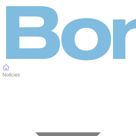
Panell de gestió de galetes
Notícies