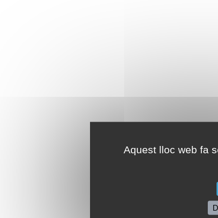
Aquest lloc web fa se
D