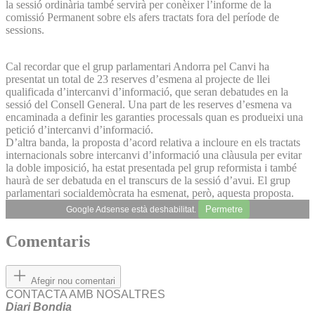
la sessió ordinària també servirà per conèixer l’informe de la
comissió Permanent sobre els afers tractats fora del període de
sessions.
Cal recordar que el grup parlamentari Andorra pel Canvi ha
presentat un total de 23 reserves d’esmena al projecte de llei
qualificada d’intercanvi d’informació, que seran debatudes en la
sessió del Consell General. Una part de les reserves d’esmena va
encaminada a definir les garanties processals quan es produeixi una
petició d’intercanvi d’informació.
D’altra banda, la proposta d’acord relativa a incloure en els tractats
internacionals sobre intercanvi d’informació una clàusula per evitar
la doble imposició, ha estat presentada pel grup reformista i també
haurà de ser debatuda en el transcurs de la sessió d’avui. El grup
parlamentari socialdemòcrata ha esmenat, però, aquesta proposta.
Permetre
Google Adsense està deshabilitat.
Comentaris
Afegir nou comentari
CONTACTA AMB NOSALTRES
Diari Bondia