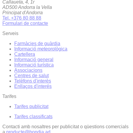
Callaueta, 4, 1r
AD500 Andorra la Vella
Principat d'Andorra
Tel. +376 80 88 88
Formulari de contacte
Serveis
Farmàcies de guàrdia
Informació meteorològica
Cartellera
Informació general
Informació turística
Associacions
Centres de salut
Telèfons d'interès
Enllaços d'interés
Tarifes
Tarifes publicitat
Tarifes classificats
Contacti amb nosaltres per publicitat o qüestions comercials
a
producte@bondia.ad