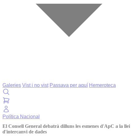
Galeries
Vist i no vist
Passava per aquí
Hemeroteca
Política
Nacional
El Consell General debatrà dilluns les esmenes d'ApC a la llei
d'intercanvi de dades