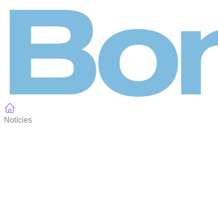
Panell de gestió de galetes
Notícies