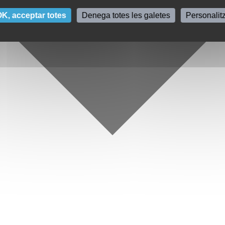
K, acceptar totes
Denega totes les galetes
Personalit