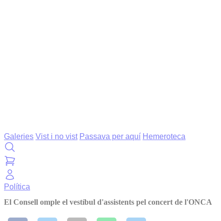
Galeries
Vist i no vist
Passava per aquí
Hemeroteca
Política
El Consell omple el vestíbul d'assistents pel concert de l'ONCA