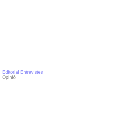
Editorial
Entrevistes
Opinió