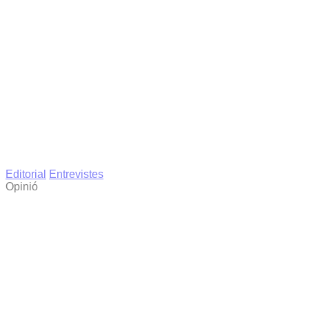
Editorial
Entrevistes
Opinió