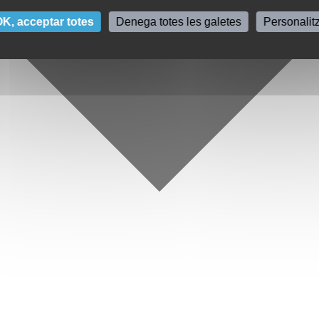
K, acceptar totes
Denega totes les galetes
Personalit