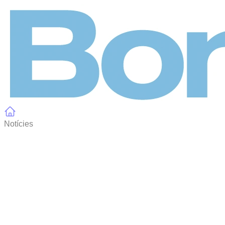
Panell de gestió de galetes
Notícies