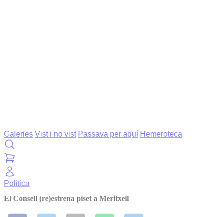
Galeries
Vist i no vist
Passava per aquí
Hemeroteca
Política
El Consell (re)estrena piset a Meritxell