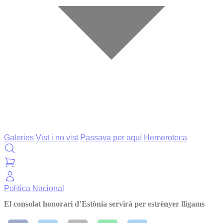
Galeries
Vist i no vist
Passava per aquí
Hemeroteca
Política
Nacional
El consolat honorari d’Estònia servirà per estrènyer lligams