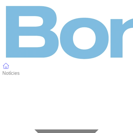
Panell de gestió de galetes
Notícies