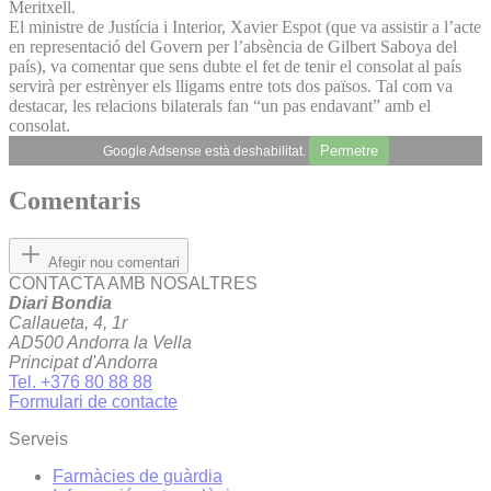
Meritxell.
El ministre de Justícia i Interior, Xavier Espot (que va assistir a l’acte
en representació del Govern per l’absència de Gilbert Saboya del
país), va comentar que sens dubte el fet de tenir el consolat al país
servirà per estrènyer els lligams entre tots dos països. Tal com va
destacar, les relacions bilaterals fan “un pas endavant” amb el
consolat.
Permetre
Google Adsense està deshabilitat.
Comentaris
Afegir nou comentari
CONTACTA AMB NOSALTRES
Diari Bondia
Callaueta, 4, 1r
AD500 Andorra la Vella
Principat d'Andorra
Tel. +376 80 88 88
Formulari de contacte
Serveis
Farmàcies de guàrdia