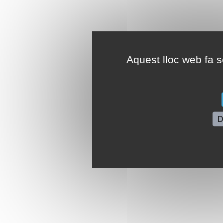
Aquest lloc web fa se
D