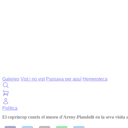
Galeries
Vist i no vist
Passava per aquí
Hemeroteca
Política
El copríncep coneix el museu d'Areny-Plandolit en la seva visita