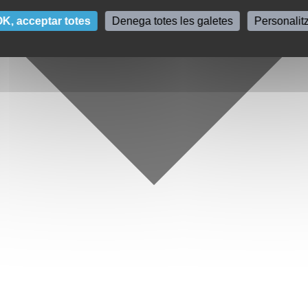
K, acceptar totes
Denega totes les galetes
Personalit