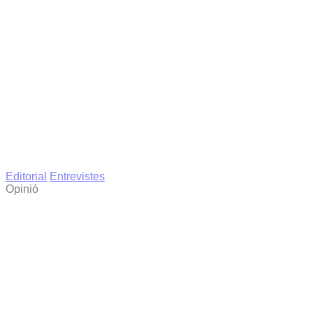
Editorial
Entrevistes
Opinió