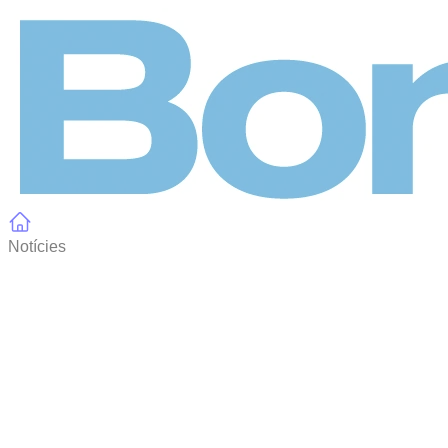
Panell de gestió de galetes
Notícies