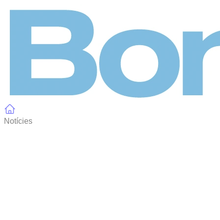
Panell de gestió de galetes
Notícies