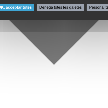
K, acceptar totes
Denega totes les galetes
Personalit