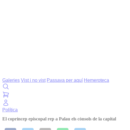
Galeries
Vist i no vist
Passava per aquí
Hemeroteca
Política
El copríncep episcopal rep a Palau els cònsols de la capital