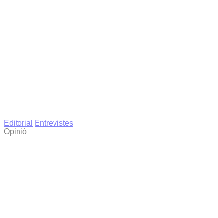
Editorial
Entrevistes
Opinió