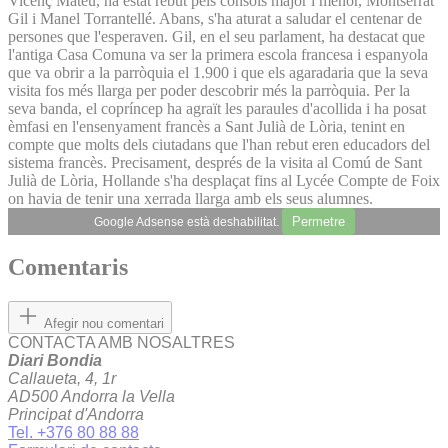
Vicenç Mateu, ha estat rebut pels cònsols major i menor, Montserrat
Gil i Manel Torrantellé. Abans, s'ha aturat a saludar el centenar de
persones que l'esperaven. Gil, en el seu parlament, ha destacat que
l'antiga Casa Comuna va ser la primera escola francesa i espanyola
que va obrir a la parròquia el 1.900 i que els agaradaria que la seva
visita fos més llarga per poder descobrir més la parròquia. Per la
seva banda, el copríncep ha agraït les paraules d'acollida i ha posat
èmfasi en l'ensenyament francès a Sant Julià de Lòria, tenint en
compte que molts dels ciutadans que l'han rebut eren educadors del
sistema francès. Precisament, després de la visita al Comú de Sant
Julià de Lòria, Hollande s'ha desplaçat fins al Lycée Compte de Foix
on havia de tenir una xerrada llarga amb els seus alumnes.
Permetre
Google Adsense està deshabilitat.
Comentaris
Afegir nou comentari
CONTACTA AMB NOSALTRES
Diari Bondia
Callaueta, 4, 1r
AD500 Andorra la Vella
Principat d'Andorra
Tel. +376 80 88 88