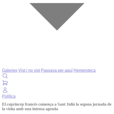
Galeries
Vist i no vist
Passava per aquí
Hemeroteca
Política
El copríncep francès comença a Sant Julià la segona jornada de
la visita amb una intensa agenda