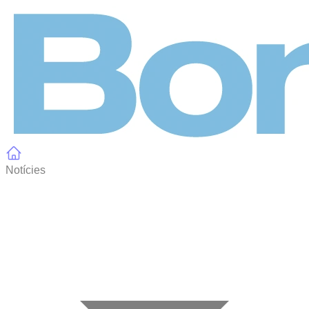
Panell de gestió de galetes
Notícies