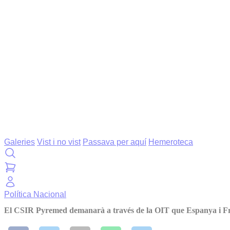
Galeries
Vist i no vist
Passava per aquí
Hemeroteca
Política
Nacional
El CSIR Pyremed demanarà a través de la OIT que Espanya i Fran