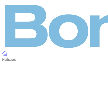
Panell de gestió de galetes
Notícies