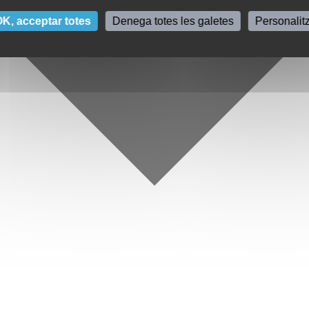
K, acceptar totes
Denega totes les galetes
Personalit