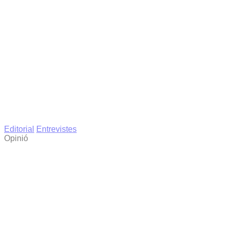
Editorial
Entrevistes
Opinió