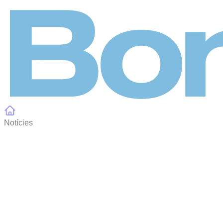
Panell de gestió de galetes
Notícies