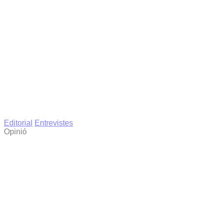
Editorial
Entrevistes
Opinió