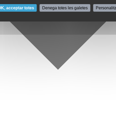
K, acceptar totes
Denega totes les galetes
Personalit