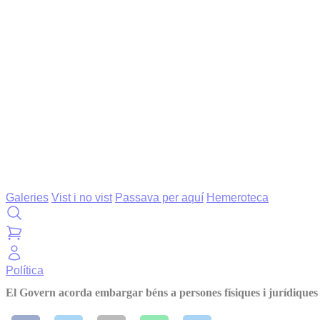
Galeries
Vist i no vist
Passava per aquí
Hemeroteca
Política
El Govern acorda embargar béns a persones físiques i jurídiques 