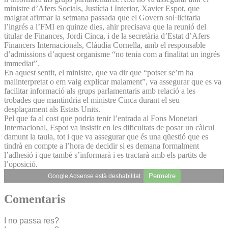
ministre d’Afers Socials, Justícia i Interior, Xavier Espot, que
malgrat afirmar la setmana passada que el Govern sol·licitaria
l’ingrés a l’FMI en quinze dies, ahir precisava que la reunió del
titular de Finances, Jordi Cinca, i de la secretària d’Estat d’Afers
Financers Internacionals, Clàudia Cornella, amb el responsable
d’admissions d’aquest organisme “no tenia com a finalitat un ingrés
immediat”.
En aquest sentit, el ministre, que va dir que “potser se’m ha
malinterpretat o em vaig explicar malament”, va assegurar que es va
facilitar informació als grups parlamentaris amb relació a les
trobades que mantindria el ministre Cinca durant el seu
desplaçament als Estats Units.
Pel que fa al cost que podria tenir l’entrada al Fons Monetari
Internacional, Espot va insistir en les dificultats de posar un càlcul
damunt la taula, tot i que va assegurar que és una qüestió que es
tindrà en compte a l’hora de decidir si es demana formalment
l’adhesió i que també s’informarà i es tractarà amb els partits de
l’oposició.
Permetre
Google Adsense està deshabilitat.
Comentaris
I no passa res?