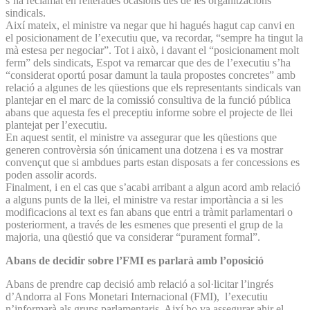
s’ha reclamat en reiterades ocasions des de les organitzacions
sindicals.
Així mateix, el ministre va negar que hi hagués hagut cap canvi en
el posicionament de l’executiu que, va recordar, “sempre ha tingut la
mà estesa per negociar”. Tot i això, i davant el “posicionament molt
ferm” dels sindicats, Espot va remarcar que des de l’executiu s’ha
“considerat oportú posar damunt la taula propostes concretes” amb
relació a algunes de les qüestions que els representants sindicals van
plantejar en el marc de la comissió consultiva de la funció pública
abans que aquesta fes el preceptiu informe sobre el projecte de llei
plantejat per l’executiu.
En aquest sentit, el ministre va assegurar que les qüestions que
generen controvèrsia són únicament una dotzena i es va mostrar
convençut que si ambdues parts estan disposats a fer concessions es
poden assolir acords.
Finalment, i en el cas que s’acabi arribant a algun acord amb relació
a alguns punts de la llei, el ministre va restar importància a si les
modificacions al text es fan abans que entri a tràmit parlamentari o
posteriorment, a través de les esmenes que presenti el grup de la
majoria, una qüestió que va considerar “purament formal”.
Abans de decidir sobre l’FMI es parlarà amb l’oposició
Abans de prendre cap decisió amb relació a sol·licitar l’ingrés
d’Andorra al Fons Monetari Internacional (FMI), l’executiu
n’informarà als grups parlamentaris. Així ho va assegurar ahir el