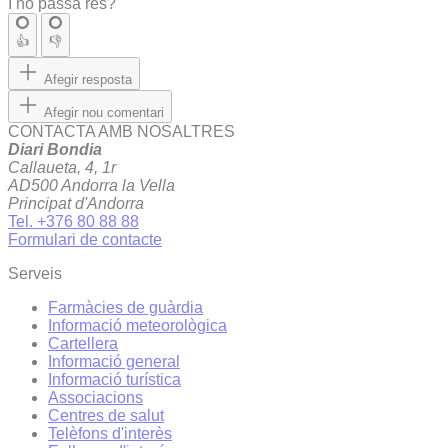
I no passa res?
👍
👎
Afegir resposta
Afegir nou comentari
CONTACTA AMB NOSALTRES
Diari Bondia
Callaueta, 4, 1r
AD500 Andorra la Vella
Principat d'Andorra
Tel. +376 80 88 88
Formulari de contacte
Serveis
Farmàcies de guàrdia
Informació meteorològica
Cartellera
Informació general
Informació turística
Associacions
Centres de salut
Telèfons d'interès