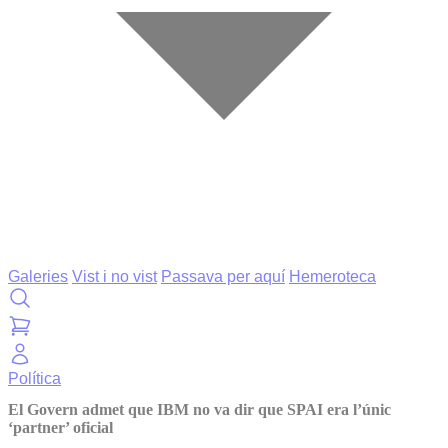
Galeries
Vist i no vist
Passava per aquí
Hemeroteca
Política
El Govern admet que IBM no va dir que SPAI era l’únic
‘partner’ oficial