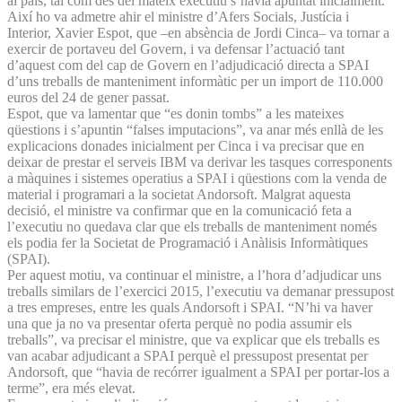
al país, tal com des del mateix executiu s’havia apuntat inicialment.
Així ho va admetre ahir el ministre d’Afers Socials, Justícia i
Interior, Xavier Espot, que –en absència de Jordi Cinca– va tornar a
exercir de portaveu del Govern, i va defensar l’actuació tant
d’aquest com del cap de Govern en l’adjudicació directa a SPAI
d’uns treballs de manteniment informàtic per un import de 110.000
euros del 24 de gener passat.
Espot, que va lamentar que “es donin tombs” a les mateixes
qüestions i s’apuntin “falses imputacions”, va anar més enllà de les
explicacions donades inicialment per Cinca i va precisar que en
deixar de prestar el serveis IBM va derivar les tasques corresponents
a màquines i sistemes operatius a SPAI i qüestions com la venda de
material i programari a la societat Andorsoft. Malgrat aquesta
decisió, el ministre va confirmar que en la comunicació feta a
l’executiu no quedava clar que els treballs de manteniment només
els podia fer la Societat de Programació i Anàlisis Informàtiques
(SPAI).
Per aquest motiu, va continuar el ministre, a l’hora d’adjudicar uns
treballs similars de l’exercici 2015, l’executiu va demanar pressupost
a tres empreses, entre les quals Andorsoft i SPAI. “N’hi va haver
una que ja no va presentar oferta perquè no podia assumir els
treballs”, va precisar el ministre, que va explicar que els treballs es
van acabar adjudicant a SPAI perquè el pressupost presentat per
Andorsoft, que “havia de recórrer igualment a SPAI per portar-los a
terme”, era més elevat.