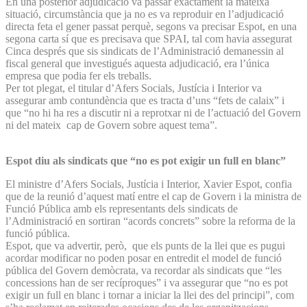
En una posterior adjudicació va passar exactament la mateixa
situació, circumstància que ja no es va reproduir en l’adjudicació
directa feta el gener passat perquè, segons va precisar Espot, en una
segona carta sí que es precisava que SPAI, tal com havia assegurat
Cinca després que sis sindicats de l’Administració demanessin al
fiscal general que investigués aquesta adjudicació, era l’única
empresa que podia fer els treballs.
Per tot plegat, el titular d’Afers Socials, Justícia i Interior va
assegurar amb contundència que es tracta d’uns “fets de calaix” i
que “no hi ha res a discutir ni a reprotxar ni de l’actuació del Govern
ni del mateix cap de Govern sobre aquest tema”.
Espot diu als sindicats que “no es pot exigir un full en blanc”
El ministre d’Afers Socials, Justícia i Interior, Xavier Espot, confia
que de la reunió d’aquest matí entre el cap de Govern i la ministra de
Funció Pública amb els representants dels sindicats de
l’Administració en sortiran “acords concrets” sobre la reforma de la
funció pública.
Espot, que va advertir, però, que els punts de la llei que es pugui
acordar modificar no poden posar en entredit el model de funció
pública del Govern demòcrata, va recordar als sindicats que “les
concessions han de ser recíproques” i va assegurar que “no es pot
exigir un full en blanc i tornar a iniciar la llei des del principi”, com