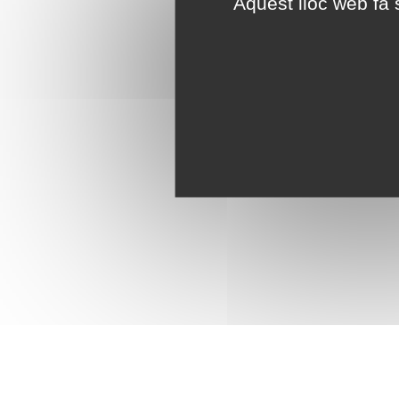
Aquest lloc web fa s