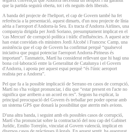
segueix convençut que Andorra necessita un heliport i ha garantit
que la partida seguirà oberta, tot i els neguits dels liberals.
A banda del projecte de l'heliport, el cap de Govern també ha fet
referència a la presentació, aquest dimarts, d'un nou projecte de línia
aèria a l'aeroport d'Andorra-la Seu. Es tracta d'Andorra Airlines, una
companyia dirigida per Jordi Soriano, presumptament implicat en el
'cas Mercuri' de corrupció política i tràfic d'influències. A aquest acte
han estat convidats els ministres Jordi Alcobé i Francesc Camp, una
assistència que el cap de Govern ha confirmat perquè “qualsevol
iniciativa que pugui potenciar l'aeroport Andorra-Pirineus és
important”. Tanmateix, Martí ha considerat rellevant que hi hagi una
bona col·laboració entre la Generalitat de Catalunya i el Govern
d'Andorra, i aposta per aquest espai perquè “és l'únic aeroport
realista per a Andorra”.
Pel que fa a la possible implicació de Serrano en casos de corrupció,
Martí no s'ha volgut pronunciar, i diu que “estar present en l'acte no
significa que arribem a un acord en res”. Segons ha explicat, la
principal preocupació del Govern és treballar per poder operar amb
un sistema GPS que donarà la possibilitat que aterrin més avions.
D'una altra banda, i seguint amb els possibles casos de corrupció,
Martí s'ha pronunciat sobre la contractació del nou cap del Gabinet
Jurídic, Emilio Torrejón, vinculat al Govern valencià, implicat en
diversos casos de pràctiques il·legals. En aquest sentit, ha assegurat