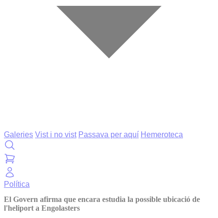
Galeries
Vist i no vist
Passava per aquí
Hemeroteca
Política
El Govern afirma que encara estudia la possible ubicació de
l'heliport a Engolasters