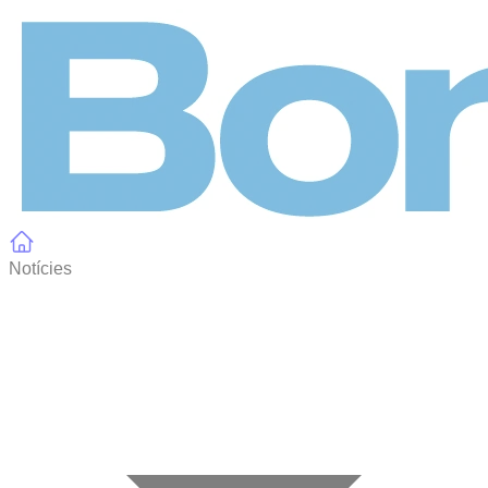
Panell de gestió de galetes
Notícies