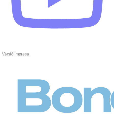
Versió impresa