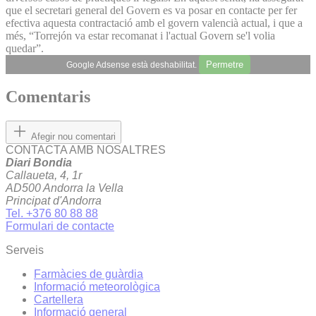
que el secretari general del Govern es va posar en contacte per fer
efectiva aquesta contractació amb el govern valencià actual, i que a
més, “Torrejón va estar recomanat i l'actual Govern se'l volia
quedar”.
Permetre
Google Adsense està deshabilitat.
Comentaris
Afegir nou comentari
CONTACTA AMB NOSALTRES
Diari Bondia
Callaueta, 4, 1r
AD500 Andorra la Vella
Principat d'Andorra
Tel. +376 80 88 88
Formulari de contacte
Serveis
Farmàcies de guàrdia
Informació meteorològica
Cartellera
Informació general