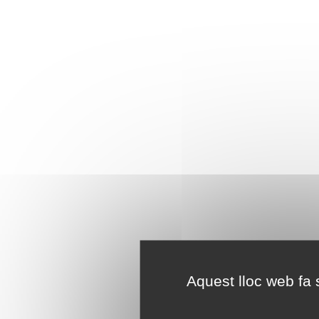
Aquest lloc web fa s