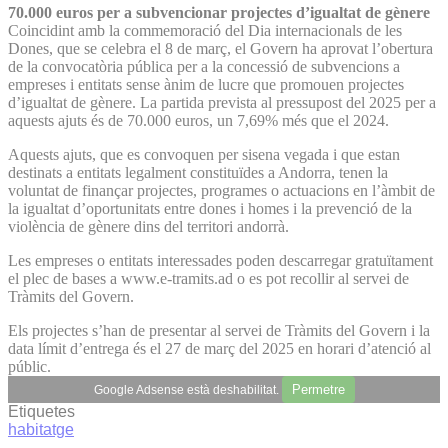
70.000 euros per a subvencionar projectes d’igualtat de gènere
Coincidint amb la commemoració del Dia internacionals de les
Dones, que se celebra el 8 de març, el Govern ha aprovat l’obertura
de la convocatòria pública per a la concessió de subvencions a
empreses i entitats sense ànim de lucre que promouen projectes
d’igualtat de gènere. La partida prevista al pressupost del 2025 per a
aquests ajuts és de 70.000 euros, un 7,69% més que el 2024.
Aquests ajuts, que es convoquen per sisena vegada i que estan
destinats a entitats legalment constituïdes a Andorra, tenen la
voluntat de finançar projectes, programes o actuacions en l’àmbit de
la igualtat d’oportunitats entre dones i homes i la prevenció de la
violència de gènere dins del territori andorrà.
Les empreses o entitats interessades poden descarregar gratuïtament
el plec de bases a www.e-tramits.ad o es pot recollir al servei de
Tràmits del Govern.
Els projectes s’han de presentar al servei de Tràmits del Govern i la
data límit d’entrega és el 27 de març del 2025 en horari d’atenció al
públic.
Permetre
Google Adsense està deshabilitat.
Etiquetes
habitatge