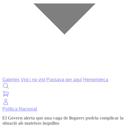
Galeries
Vist i no vist
Passava per aquí
Hemeroteca
Política
Nacional
El Govern alerta que una vaga de lloguers podria complicar la
situació als mateixos inquilins