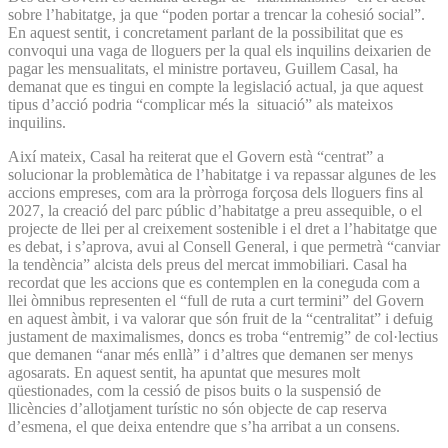
sobre l’habitatge, ja que “poden portar a trencar la cohesió social”.
En aquest sentit, i concretament parlant de la possibilitat que es
convoqui una vaga de lloguers per la qual els inquilins deixarien de
pagar les mensualitats, el ministre portaveu, Guillem Casal, ha
demanat que es tingui en compte la legislació actual, ja que aquest
tipus d’acció podria “complicar més la situació” als mateixos
inquilins.
Així mateix, Casal ha reiterat que el Govern està “centrat” a
solucionar la problemàtica de l’habitatge i va repassar algunes de les
accions empreses, com ara la pròrroga forçosa dels lloguers fins al
2027, la creació del parc públic d’habitatge a preu assequible, o el
projecte de llei per al creixement sostenible i el dret a l’habitatge que
es debat, i s’aprova, avui al Consell General, i que permetrà “canviar
la tendència” alcista dels preus del mercat immobiliari. Casal ha
recordat que les accions que es contemplen en la coneguda com a
llei òmnibus representen el “full de ruta a curt termini” del Govern
en aquest àmbit, i va valorar que són fruit de la “centralitat” i defuig
justament de maximalismes, doncs es troba “entremig” de col·lectius
que demanen “anar més enllà” i d’altres que demanen ser menys
agosarats. En aquest sentit, ha apuntat que mesures molt
qüestionades, com la cessió de pisos buits o la suspensió de
llicències d’allotjament turístic no són objecte de cap reserva
d’esmena, el que deixa entendre que s’ha arribat a un consens.