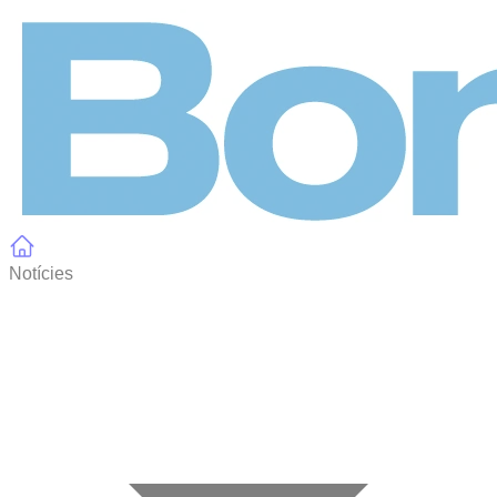
Panell de gestió de galetes
Notícies