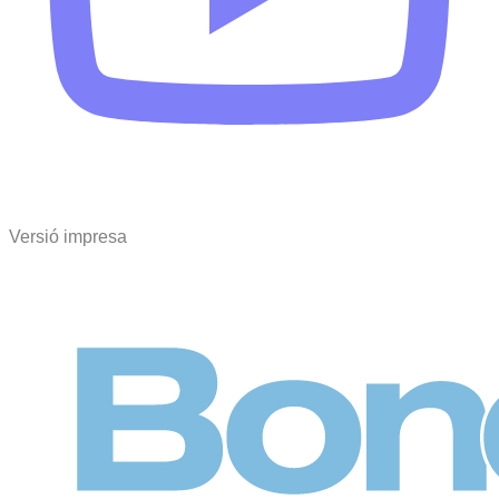
Versió impresa