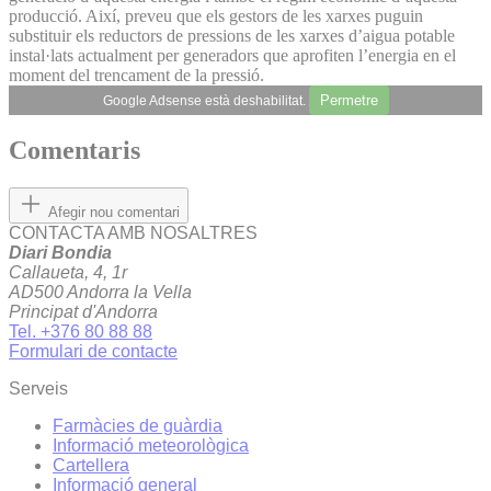
producció. Així, preveu que els gestors de les xarxes puguin
substituir els reductors de pressions de les xarxes d’aigua potable
instal·lats actualment per generadors que aprofiten l’energia en el
moment del trencament de la pressió.
Permetre
Google Adsense està deshabilitat.
Comentaris
Afegir nou comentari
CONTACTA AMB NOSALTRES
Diari Bondia
Callaueta, 4, 1r
AD500 Andorra la Vella
Principat d'Andorra
Tel. +376 80 88 88
Formulari de contacte
Serveis
Farmàcies de guàrdia
Informació meteorològica
Cartellera
Informació general