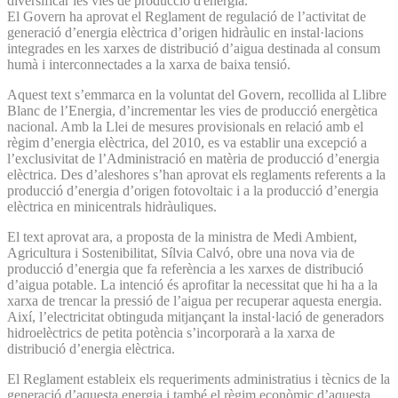
diversificar les vies de producció d'energia.
El Govern ha aprovat el Reglament de regulació de l’activitat de
generació d’energia elèctrica d’origen hidràulic en instal·lacions
integrades en les xarxes de distribució d’aigua destinada al consum
humà i interconnectades a la xarxa de baixa tensió.
Aquest text s’emmarca en la voluntat del Govern, recollida al Llibre
Blanc de l’Energia, d’incrementar les vies de producció energètica
nacional. Amb la Llei de mesures provisionals en relació amb el
règim d’energia elèctrica, del 2010, es va establir una excepció a
l’exclusivitat de l’Administració en matèria de producció d’energia
elèctrica. Des d’aleshores s’han aprovat els reglaments referents a la
producció d’energia d’origen fotovoltaic i a la producció d’energia
elèctrica en minicentrals hidràuliques.
El text aprovat ara, a proposta de la ministra de Medi Ambient,
Agricultura i Sostenibilitat, Sílvia Calvó, obre una nova via de
producció d’energia que fa referència a les xarxes de distribució
d’aigua potable. La intenció és aprofitar la necessitat que hi ha a la
xarxa de trencar la pressió de l’aigua per recuperar aquesta energia.
Així, l’electricitat obtinguda mitjançant la instal·lació de generadors
hidroelèctrics de petita potència s’incorporarà a la xarxa de
distribució d’energia elèctrica.
El Reglament estableix els requeriments administratius i tècnics de la
generació d’aquesta energia i també el règim econòmic d’aquesta