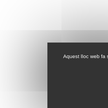
Aquest lloc web fa s