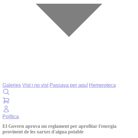
Galeries
Vist i no vist
Passava per aquí
Hemeroteca
Política
El Govern aprova un reglament per aprofitar l'energia
provinent de les xarxes d'aigua potable