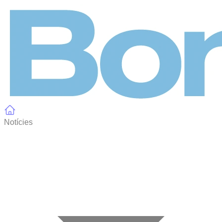
Panell de gestió de galetes
Notícies