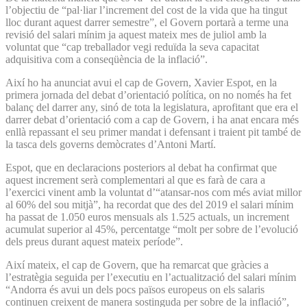
l’objectiu de “pal·liar l’increment del cost de la vida que ha tingut
lloc durant aquest darrer semestre”, el Govern portarà a terme una
revisió del salari mínim ja aquest mateix mes de juliol amb la
voluntat que “cap treballador vegi reduïda la seva capacitat
adquisitiva com a conseqüència de la inflació”.
Així ho ha anunciat avui el cap de Govern, Xavier Espot, en la
primera jornada del debat d’orientació política, on no només ha fet
balanç del darrer any, sinó de tota la legislatura, aprofitant que era el
darrer debat d’orientació com a cap de Govern, i ha anat encara més
enllà repassant el seu primer mandat i defensant i traient pit també de
la tasca dels governs demòcrates d’Antoni Martí.
Espot, que en declaracions posteriors al debat ha confirmat que
aquest increment serà complementari al que es farà de cara a
l’exercici vinent amb la voluntat d’“atansar-nos com més aviat millor
al 60% del sou mitjà”, ha recordat que des del 2019 el salari mínim
ha passat de 1.050 euros mensuals als 1.525 actuals, un increment
acumulat superior al 45%, percentatge “molt per sobre de l’evolució
dels preus durant aquest mateix període”.
Així mateix, el cap de Govern, que ha remarcat que gràcies a
l’estratègia seguida per l’executiu en l’actualització del salari mínim
“Andorra és avui un dels pocs països europeus on els salaris
continuen creixent de manera sostinguda per sobre de la inflació”,