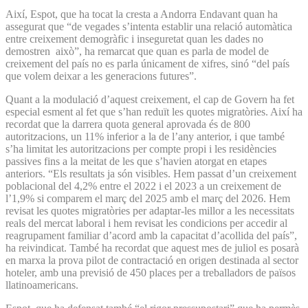
Així, Espot, que ha tocat la cresta a Andorra Endavant quan ha
assegurat que “de vegades s’intenta establir una relació automàtica
entre creixement demogràfic i inseguretat quan les dades no
demostren això”, ha remarcat que quan es parla de model de
creixement del país no es parla únicament de xifres, sinó “del país
que volem deixar a les generacions futures”.
Quant a la modulació d’aquest creixement, el cap de Govern ha fet
especial esment al fet que s’han reduït les quotes migratòries. Així ha
recordat que la darrera quota general aprovada és de 800
autoritzacions, un 11% inferior a la de l’any anterior, i que també
s’ha limitat les autoritzacions per compte propi i les residències
passives fins a la meitat de les que s’havien atorgat en etapes
anteriors. “Els resultats ja són visibles. Hem passat d’un creixement
poblacional del 4,2% entre el 2022 i el 2023 a un creixement de
l’1,9% si comparem el març del 2025 amb el març del 2026. Hem
revisat les quotes migratòries per adaptar-les millor a les necessitats
reals del mercat laboral i hem revisat les condicions per accedir al
reagrupament familiar d’acord amb la capacitat d’acollida del país”,
ha reivindicat. També ha recordat que aquest mes de juliol es posarà
en marxa la prova pilot de contractació en origen destinada al sector
hoteler, amb una previsió de 450 places per a treballadors de països
llatinoamericans.