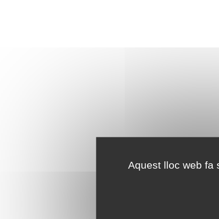
Aquest lloc web fa s