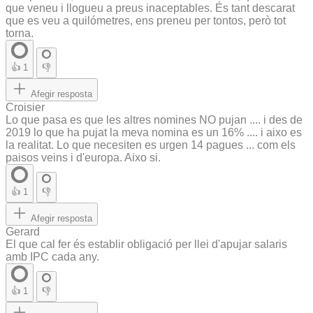
que veneu i llogueu a preus inaceptables. És tant descarat
que es veu a quilómetres, ens preneu per tontos, però tot
torna.
👍
1
👎
Afegir resposta
Croisier
Lo que pasa es que les altres nomines NO pujan .... i des de
2019 lo que ha pujat la meva nomina es un 16% .... i aixo es
la realitat. Lo que necesiten es urgen 14 pagues ... com els
paisos veins i d'europa. Aixo si.
👍
1
👎
Afegir resposta
Gerard
El que cal fer és establir obligació per llei d'apujar salaris
amb IPC cada any.
👍
1
👎