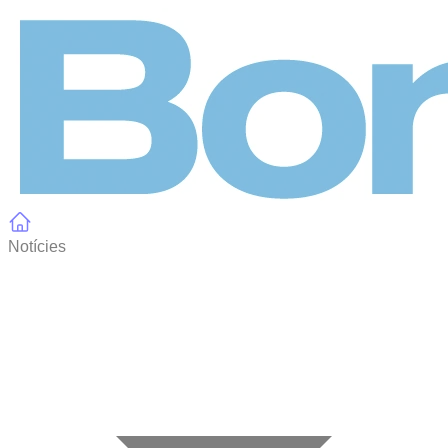
Panell de gestió de galetes
Notícies