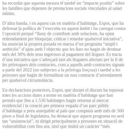
ha recordat que aquesta mesura té també un “impacte positiu” sobre
les famílies que depenen de prestacions socials vinculades al salari
mínim.
D’altra banda, i en aquest cas en matèria d’habitatge, Espot, que ha
defensat la política de l’executiu en aquest àmbit i ha carregat contra
l’oposició perquè “lluny de contribuir amb solucions, ha optat
reiteradament per bloquejar, criticar i retardar qualsevol iniciativa”,
ha anunciat la propera posada en marxa d’un programa “ampli i
ambiciós” d’ajuts amb l’objectiu que les llars no hagin de destinar
més del 30% dels seus ingressos al pagament del lloguer. Es tracta
d’una iniciativa que s’adreçarà tant als llogaters afectats per la fi de
les pròrrogues dels contractes, com a aquells amb contractes signats
a partir del 2022 (no subjectes a la pròrroga forçosa) i també a les
persones que hagin de formalitzar un nou contracte d’arrendament
per qualsevol circumstància.
En declaracions posteriors, Espot, que durant el discurs ha repassat
totes les accions dutes a terme en matèria d’habitatge que han
permès que fins a 1.530 habitatges hagin retornat al mercat
residencial i la creació per primera vegada d’un parc públic
d’habitatge a preu assequible al país que comptarà amb més de 500
pisos a final de legislatura, ha destacat que aquest programa no serà
tan “assistencial”, ni dirigit principalment a persones en situació de
vulnerabilitat com fins ara, sinó que tindrà un caràcter “més