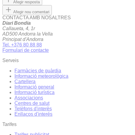
Afegir resposta
Afegir nou comentari
CONTACTA AMB NOSALTRES
Diari Bondia
Callaueta, 4, 1r
AD500 Andorra la Vella
Principat d'Andorra
Tel. +376 80 88 88
Formulari de contacte
Serveis
Farmàcies de guàrdia
Informació meteorològica
Cartellera
Informació general
Informació turística
Associacions
Centres de salut
Telèfons d'interès
Enllaços d'interés
Tarifes
Tarifes publicitat