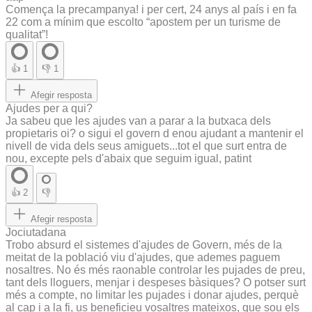
Comença la precampanya! i per cert, 24 anys al país i en fa
22 com a mínim que escolto “apostem per un turisme de
qualitat”!
👍
1
👎
1
Afegir resposta
Ajudes per a qui?
Ja sabeu que les ajudes van a parar a la butxaca dels
propietaris oi? o sigui el govern d enou ajudant a mantenir el
nivell de vida dels seus amiguets...tot el que surt entra de
nou, excepte pels d'abaix que seguim igual, patint
👍
2
👎
Afegir resposta
Jociutadana
Trobo absurd el sistemes d'ajudes de Govern, més de la
meitat de la població viu d'ajudes, que ademes paguem
nosaltres. No és més raonable controlar les pujades de preu,
tant dels lloguers, menjar i despeses bàsiques? O potser surt
més a compte, no limitar les pujades i donar ajudes, perquè
al cap i a la fi, us beneficieu vosaltres mateixos, que sou els