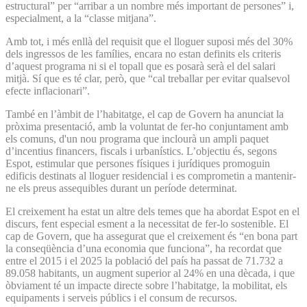
estructural” per “arribar a un nombre més important de persones” i,
especialment, a la “classe mitjana”.
Amb tot, i més enllà del requisit que el lloguer suposi més del 30%
dels ingressos de les famílies, encara no estan definits els criteris
d’aquest programa ni si el topall que es posarà serà el del salari
mitjà. Sí que es té clar, però, que “cal treballar per evitar qualsevol
efecte inflacionari”.
També en l’àmbit de l’habitatge, el cap de Govern ha anunciat la
pròxima presentació, amb la voluntat de fer-ho conjuntament amb
els comuns, d'un nou programa que inclourà un ampli paquet
d’incentius financers, fiscals i urbanístics. L’objectiu és, segons
Espot, estimular que persones físiques i jurídiques promoguin
edificis destinats al lloguer residencial i es comprometin a mantenir-
ne els preus assequibles durant un període determinat.
El creixement ha estat un altre dels temes que ha abordat Espot en el
discurs, fent especial esment a la necessitat de fer-lo sostenible. El
cap de Govern, que ha assegurat que el creixement és “en bona part
la conseqüència d’una economia que funciona”, ha recordat que
entre el 2015 i el 2025 la població del país ha passat de 71.732 a
89.058 habitants, un augment superior al 24% en una dècada, i que
òbviament té un impacte directe sobre l’habitatge, la mobilitat, els
equipaments i serveis públics i el consum de recursos.