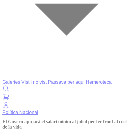
Galeries
Vist i no vist
Passava per aquí
Hemeroteca
Política
Nacional
El Govern apujarà el salari mínim al juliol per fer front al cost
de la vida