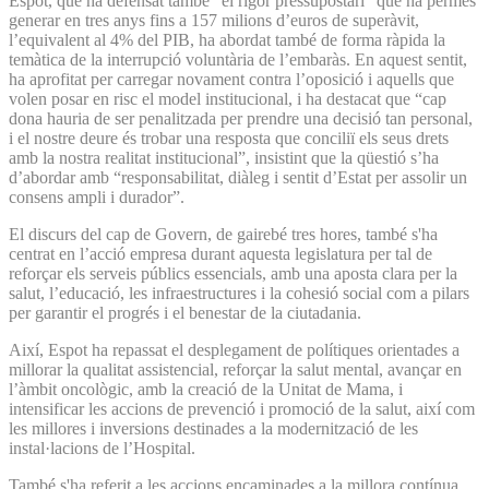
Espot, que ha defensat també “el rigor pressupostari” que ha permès
generar en tres anys fins a 157 milions d’euros de superàvit,
l’equivalent al 4% del PIB, ha abordat també de forma ràpida la
temàtica de la interrupció voluntària de l’embaràs. En aquest sentit,
ha aprofitat per carregar novament contra l’oposició i aquells que
volen posar en risc el model institucional, i ha destacat que “cap
dona hauria de ser penalitzada per prendre una decisió tan personal,
i el nostre deure és trobar una resposta que conciliï els seus drets
amb la nostra realitat institucional”, insistint que la qüestió s’ha
d’abordar amb “responsabilitat, diàleg i sentit d’Estat per assolir un
consens ampli i durador”.
El discurs del cap de Govern, de gairebé tres hores, també s'ha
centrat en l’acció empresa durant aquesta legislatura per tal de
reforçar els serveis públics essencials, amb una aposta clara per la
salut, l’educació, les infraestructures i la cohesió social com a pilars
per garantir el progrés i el benestar de la ciutadania.
Així, Espot ha repassat el desplegament de polítiques orientades a
millorar la qualitat assistencial, reforçar la salut mental, avançar en
l’àmbit oncològic, amb la creació de la Unitat de Mama, i
intensificar les accions de prevenció i promoció de la salut, així com
les millores i inversions destinades a la modernització de les
instal·lacions de l’Hospital.
També s'ha referit a les accions encaminades a la millora contínua