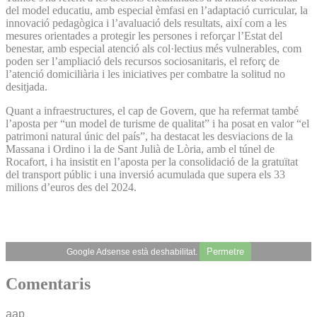
del model educatiu, amb especial èmfasi en l’adaptació curricular, la
innovació pedagògica i l’avaluació dels resultats, així com a les
mesures orientades a protegir les persones i reforçar l’Estat del
benestar, amb especial atenció als col·lectius més vulnerables, com
poden ser l’ampliació dels recursos sociosanitaris, el reforç de
l’atenció domiciliària i les iniciatives per combatre la solitud no
desitjada.
Quant a infraestructures, el cap de Govern, que ha refermat també
l’aposta per “un model de turisme de qualitat” i ha posat en valor “el
patrimoni natural únic del país”, ha destacat les desviacions de la
Massana i Ordino i la de Sant Julià de Lòria, amb el túnel de
Rocafort, i ha insistit en l’aposta per la consolidació de la gratuïtat
del transport públic i una inversió acumulada que supera els 33
milions d’euros des del 2024.
Permetre
Google Adsense està deshabilitat.
Comentaris
aap