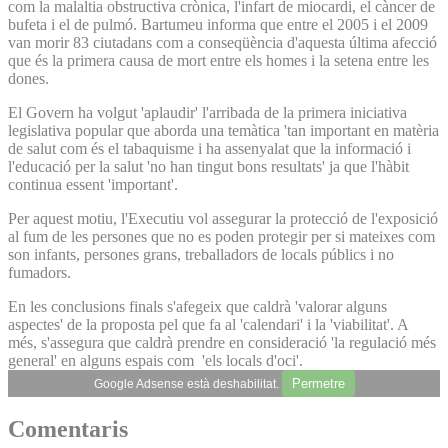
com la malaltia obstructiva crònica, l'infart de miocardi, el càncer de
bufeta i el de pulmó. Bartumeu informa que entre el 2005 i el 2009
van morir 83 ciutadans com a conseqüència d'aquesta última afecció
que és la primera causa de mort entre els homes i la setena entre les
dones.
El Govern ha volgut 'aplaudir' l'arribada de la primera iniciativa
legislativa popular que aborda una temàtica 'tan important en matèria
de salut com és el tabaquisme i ha assenyalat que la informació i
l'educació per la salut 'no han tingut bons resultats' ja que l'hàbit
continua essent 'important'.
Per aquest motiu, l'Executiu vol assegurar la protecció de l'exposició
al fum de les persones que no es poden protegir per si mateixes com
son infants, persones grans, treballadors de locals públics i no
fumadors.
En les conclusions finals s'afegeix que caldrà 'valorar alguns
aspectes' de la proposta pel que fa al 'calendari' i la 'viabilitat'. A
més, s'assegura que caldrà prendre en consideració 'la regulació més
general' en alguns espais com 'els locals d'oci'.
Permetre
Google Adsense està deshabilitat.
Comentaris