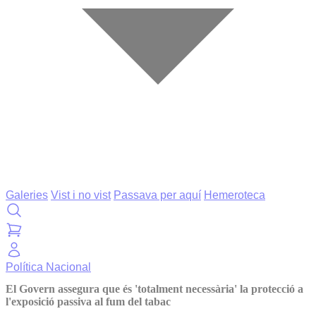
Galeries
Vist i no vist
Passava per aquí
Hemeroteca
Política
Nacional
El Govern assegura que és 'totalment necessària' la protecció a
l'exposició passiva al fum del tabac