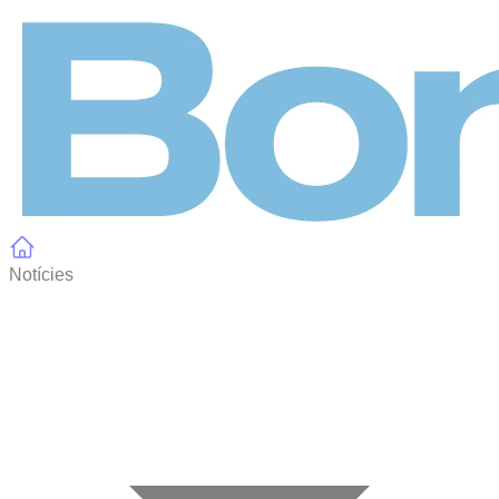
Panell de gestió de galetes
Notícies