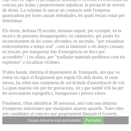
concurs per licitar, i posteriorment adjudicar, la prestació de serveis
de drons. La voluntat és tancar un contracte amb l'empresa
guanyadora per hores anuals treballades, les quals encara estan per
determinar.
Els drons, defensa l'Executiu, donaran suport, per exemple, en la
recerca de persones desaparegudes; en catàstrofes, per poder fer
reconeixement de les zones afectades; en incendis, "per visualitzar
esdeveniments a temps real", com la dimensió o els danys causats;
en rescats, per transportar kits d'emergència en llocs poc
accessibles"; i en allaus, per "traslladar materials perillosos com els
explosius" o localitzar víctimes.
D'altra banda, informa el departament de Transports, des que va
entrar en vigor el Reglament que regula l'ús dels drons, fa onze
mesos, ha rebut una vuitantena de sol·licituds d'autorització de vol.
La gran majoria són per fer gravacions, tot i que també n'hi ha per
fer aixecaments topogràfics, fumigacions i proves vàries.
Finalment, s'han identificat 38 aeronaus, així com una dotzena
d'empreses andorranes que manipulen aquests aparells. Totes elles
són candidates al concurs que properament llançarà el Govern.
Permetre
Google Adsense està deshabilitat.