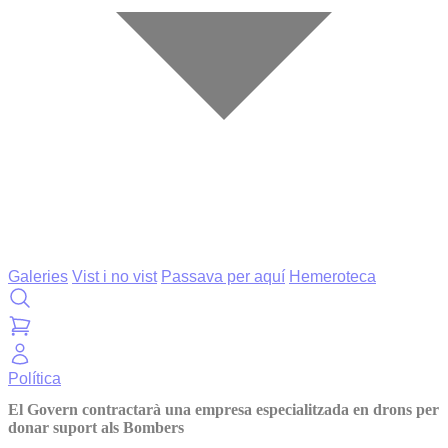
Galeries
Vist i no vist
Passava per aquí
Hemeroteca
Política
El Govern contractarà una empresa especialitzada en drons per
donar suport als Bombers