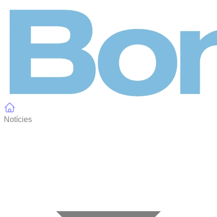
Panell de gestió de galetes
Notícies