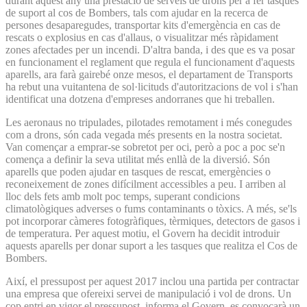
durant aquest any una prestació de serveis de drons per a fer tasques
de suport al cos de Bombers, tals com ajudar en la recerca de
persones desaparegudes, transportar kits d'emergència en cas de
rescats o explosius en cas d'allaus, o visualitzar més ràpidament
zones afectades per un incendi. D'altra banda, i des que es va posar
en funcionament el reglament que regula el funcionament d'aquests
aparells, ara farà gairebé onze mesos, el departament de Transports
ha rebut una vuitantena de sol·licituds d'autoritzacions de vol i s'han
identificat una dotzena d'empreses andorranes que hi treballen.
Les aeronaus no tripulades, pilotades remotament i més conegudes
com a drons, són cada vegada més presents en la nostra societat.
Van començar a emprar-se sobretot per oci, però a poc a poc se'n
comença a definir la seva utilitat més enllà de la diversió. Són
aparells que poden ajudar en tasques de rescat, emergències o
reconeixement de zones difícilment accessibles a peu. I arriben al
lloc dels fets amb molt poc temps, superant condicions
climatològiques adverses o fums contaminants o tòxics. A més, se'ls
pot incorporar càmeres fotogràfiques, tèrmiques, detectors de gasos i
de temperatura. Per aquest motiu, el Govern ha decidit introduir
aquests aparells per donar suport a les tasques que realitza el Cos de
Bombers.
Així, el pressupost per aquest 2017 inclou una partida per contractar
una empresa que ofereixi servei de manipulació i vol de drons. Un
cop entri en vigor el pressupost, informa el Govern, es convocarà un