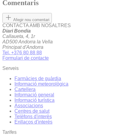
Comentaris
Afegir nou comentari
CONTACTA AMB NOSALTRES
Diari Bondia
Callaueta, 4, 1r
AD500 Andorra la Vella
Principat d'Andorra
Tel. +376 80 88 88
Formulari de contacte
Serveis
Farmàcies de guàrdia
Informació meteorològica
Cartellera
Informació general
Informació turística
Associacions
Centres de salut
Telèfons d'interès
Enllaços d'interés
Tarifes