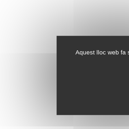
Aquest lloc web fa s