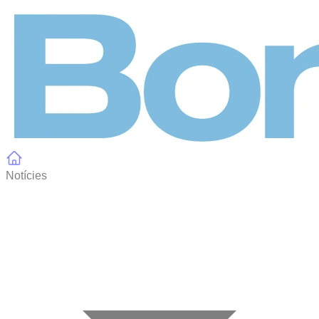
Panell de gestió de galetes
Notícies