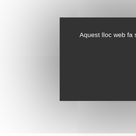
Aquest lloc web fa s