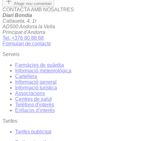
Afegir nou comentari
CONTACTA AMB NOSALTRES
Diari Bondia
Callaueta, 4, 1r
AD500 Andorra la Vella
Principat d'Andorra
Tel. +376 80 88 88
Formulari de contacte
Serveis
Farmàcies de guàrdia
Informació meteorològica
Cartellera
Informació general
Informació turística
Associacions
Centres de salut
Telèfons d'interès
Enllaços d'interés
Tarifes
Tarifes publicitat