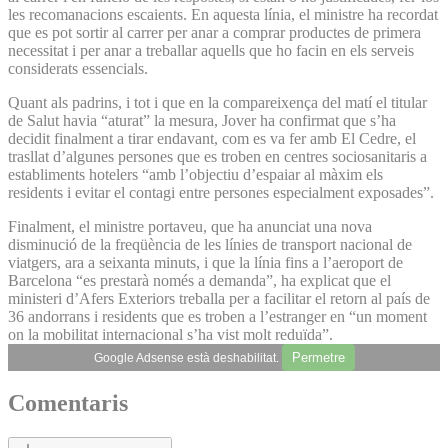
les recomanacions escaients. En aquesta línia, el ministre ha recordat
que es pot sortir al carrer per anar a comprar productes de primera
necessitat i per anar a treballar aquells que ho facin en els serveis
considerats essencials.
Quant als padrins, i tot i que en la compareixença del matí el titular
de Salut havia “aturat” la mesura, Jover ha confirmat que s’ha
decidit finalment a tirar endavant, com es va fer amb El Cedre, el
trasllat d’algunes persones que es troben en centres sociosanitaris a
establiments hotelers “amb l’objectiu d’espaiar al màxim els
residents i evitar el contagi entre persones especialment exposades”.
Finalment, el ministre portaveu, que ha anunciat una nova
disminució de la freqüència de les línies de transport nacional de
viatgers, ara a seixanta minuts, i que la línia fins a l’aeroport de
Barcelona “es prestarà només a demanda”, ha explicat que el
ministeri d’Afers Exteriors treballa per a facilitar el retorn al país de
36 andorrans i residents que es troben a l’estranger en “un moment
on la mobilitat internacional s’ha vist molt reduïda”.
Permetre
Google Adsense està deshabilitat.
Comentaris