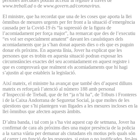
persones afectades podran accedir al registre a través de
www.treball.ad
o de
www.govern.ad/coronavirus.
El ministre, que ha recordat que una de les coses que aporta la llei
òmnibus de mesures urgents per fer front a la situació d’emergència
causada per la Covid-19 és “la supressió de la figura de
l’acomiadament per força major”, ha remarcat que des de l’executiu
“es vol ser especialment amatent” davant les casuístiques dels
acomiadaments que ja s’han donat aquests dies o els que es puguin
donar els pròxims. En aquesta línia, Jover ha explicat que les
persones que es trobin en aquesta situació podran exposar les
circumstàncies exactes del seu acomiadament en aquest registre i
que es comprovarà que realment els acomiadaments que hi hagi
s’ajustin al que estableix la legislació.
Així mateix, el ministre ha avançat que també des d’aquest dilluns
mateix es reforçarà l’atenció al número 188 amb personal
d’Inspecció de Treball, que de fet “ja n’hi ha”, de Tributs i Fronteres
i de la Caixa Andorrana de Seguretat Social, ja que moltes de les
qüestions que s’hi plantegen van lligades a les mesures incloses en la
llei òmnibus que afecten aquests àmbits.
D’altra banda, i tal com ja s’ha vist aquest cap de setmana, Jover ha
confirmat de cara als pròxims dies una major presència de la policia
a la xarxa viària per demanar als ciutadans els motius pels quals són
al carrer i en funció de les respostes, si estan o no justificades, fer-los