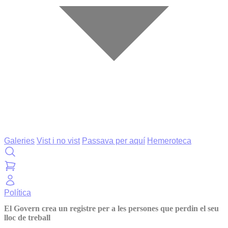
Galeries
Vist i no vist
Passava per aquí
Hemeroteca
Política
El Govern crea un registre per a les persones que perdin el seu
lloc de treball