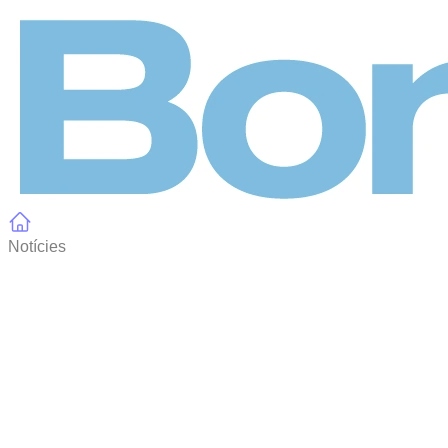
Panell de gestió de galetes
Notícies