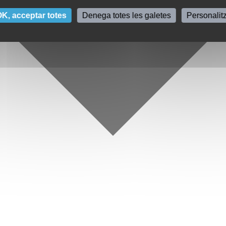
K, acceptar totes
Denega totes les galetes
Personalit