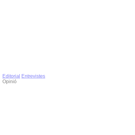
Editorial
Entrevistes
Opinió