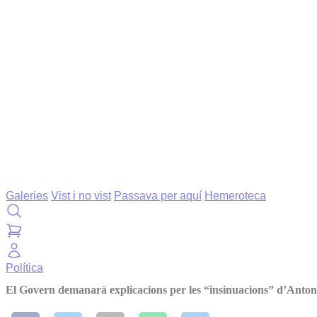
Galeries
Vist i no vist
Passava per aquí
Hemeroteca
Política
El Govern demanarà explicacions per les “insinuacions” d’Anto