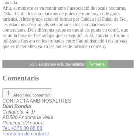
tancada.
Ahir, el ministre es va reunir amb l’associació de locals nocturns,
l’Skal Club i les associacions de guies de muntanya i de guies
turístics. Altres grups seran el format per Caldea i el Palau de Gel,
les estacions d’esquí, els set comuns i les associacions de
comerciants. Dels diferents grups es traurà els punts en comú, que
seran la base de l’estratègia que se seguirà. Així, canvia la fórmula
utilitzada fins ara en les trobades entre l’administració i els privats
que es materialitzava en les taules de turisme i comerç.
Permetre
Google Adsense està deshabilitat.
Comentaris
Afegir nou comentari
CONTACTA AMB NOSALTRES
Diari Bondia
Callaueta, 4, 1r
AD500 Andorra la Vella
Principat d'Andorra
Tel. +376 80 88 88
Formulari de contacte