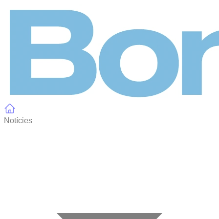
Panell de gestió de galetes
Notícies