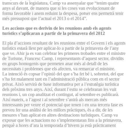
transcurs de la legislatura, Camp va assenyalar que “tenim quatre
anys al davant, de manera que si les coses van evolucionant de
forma favorable i anem reduint la despesa, potser ens permetrà tenir
més pressupost que l’actual el 2013 o el 2014”.
Les accions que es derivin de les reunions amb els agents
turístics s’aplicaran a partir de la primavera del 2012
El pla d’accions resultant de les reunions entre el Govern i els agents
turístics estarà llest per aplicar-lo a partir de la primavera de l’any
que ve. Ahir ja es van celebrar les primeres trobades entre el ministre
de Turisme, Francesc Camp, i representants d’aquest sector, dividits
en grups homogenis que permeten anar més al detall de les
necessitats i problemes que els afecten, va remarcar el ministre.
La intenció és copsar l’opinió del que s’ha fet bé i, sobretot, del que
s’ha fet malament tant en l’administració pública com en el sector
privat. Això servirà de base informativa per a l’estratègia turística
dels pròxims tres anys. Així, durant l’estiu se celebraran les vuit
reunions i, un cop analitzat el contingut, al setembre es publicarà.
Així mateix, a l’agost i al setembre s’anirà als mercats més
interessants per veure el potencial que tenen i en una tercera fase es
preveu fer una anàlisi de les millors pràctiques, és a dir, de les
mesures s’han aplicat en altres destinacions turístiques. Camp va
exposar que les actuacions no s’implementaran fins a la primavera,
perquè a hores d’ara la temporada d’hivern ja està pràcticament