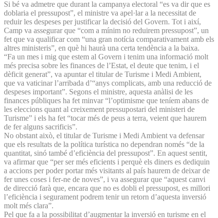
Si bé va admetre que durant la campanya electoral “es va dir que es
doblaria el pressupost”, el ministre va apel·lar a la necessitat de
reduir les despeses per justificar la decisió del Govern. Tot i així,
Camp va assegurar que “com a mínim no reduirem pressupost”, un
fet que va qualificar com “una gran notícia comparativament amb els
altres ministeris”, en què hi haurà una certa tendència a la baixa.
“Fa un mes i mig que estem al Govern i tenim una informació molt
més precisa sobre les finances de l’Estat, el deute que tenim, i el
dèficit generat”, va apuntar el titular de Turisme i Medi Ambient,
que va vaticinar l’arribada d’“anys complicats, amb una reducció de
despeses important”. Segons el ministre, aquesta anàlisi de les
finances públiques ha fet minvar “l’optimisme que teníem abans de
les eleccions quant al creixement pressupostari del ministeri de
Turisme” i els ha fet “tocar més de peus a terra, veient que haurem
de fer alguns sacrificis”.
No obstant això, el titular de Turisme i Medi Ambient va defensar
que els resultats de la política turística no dependran només “de la
quantitat, sinó també d’eficiència del pressupost”. En aquest sentit,
va afirmar que “per ser més eficients i perquè els diners es dediquin
a accions per poder portar més visitants al país haurem de deixar de
fer unes coses i fer-ne de noves”, i va assegurar que “aquest canvi
de direcció farà que, encara que no es dobli el pressupost, es millori
l’eficiència i segurament podrem tenir un retorn d’aquesta inversió
molt més clara”.
Pel que fa a la possibilitat d’augmentar la inversió en turisme en el