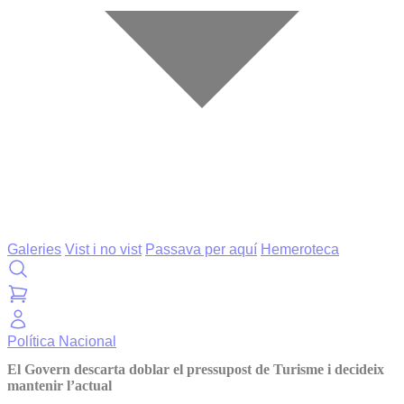
Galeries
Vist i no vist
Passava per aquí
Hemeroteca
Política
Nacional
El Govern descarta doblar el pressupost de Turisme i decideix
mantenir l’actual