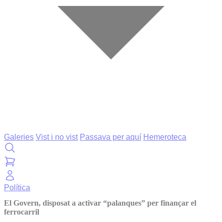
Galeries
Vist i no vist
Passava per aquí
Hemeroteca
Política
El Govern, disposat a activar “palanques” per finançar el
ferrocarril