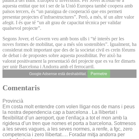
palanca del Banc Europeu d’Inversions. Per Jover acostar-se a
aquesta entitat que tot i ser de la Unió Europea també coopera amb
països tercers, és “un paraigua de cooperació que ens permeti
presentar projectes d’infraestructures”. Però, a més, té un altre valor
afegit. I és que té “un alt grau de capacitat tècnica per validar
qualsevol projecte”.
Segons Jover, el Govern veu amb bons ulls i “té interès per les
noves formes de mobilitat, que a més són sostenibles”. Igualment, ha
considerat molt important que des de la societat civil es creïn fòrums
de debat i de propostes sobre aquesta possibilitat. Per això ha
valorat positivament la presentació del projecte que es va fer dimarts
per unir Barcelona i Andorra amb el ferrocarril.
Permetre
Google Adsense està deshabilitat.
Comentaris
Provincià
Em costa molt entendre com volen lligar-nos de mans i peus
la nostra dependencia cap a barcelona . La llibertat i
flexibilitat d’un aeroport, que t’enllaça a tot el mon amb la
rigidesa d’un tren que nomes et porta a barcelona. Sotmesos
a les seves vagues, a les seves normes, a renfe, a fgc, zero
competencia i zero llibertat…. Foradar mitja andorra per