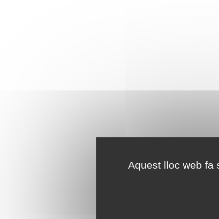
Aquest lloc web fa s