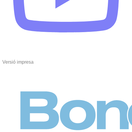
Versió impresa