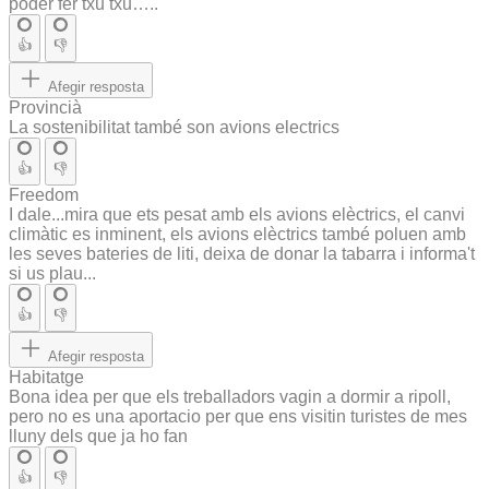
poder fer txu txu…..
👍
👎
Afegir resposta
Provincià
La sostenibilitat també son avions electrics
👍
👎
Freedom
I dale...mira que ets pesat amb els avions elèctrics, el canvi
climàtic es inminent, els avions elèctrics també poluen amb
les seves bateries de liti, deixa de donar la tabarra i informa't
si us plau...
👍
👎
Afegir resposta
Habitatge
Bona idea per que els treballadors vagin a dormir a ripoll,
pero no es una aportacio per que ens visitin turistes de mes
lluny dels que ja ho fan
👍
👎