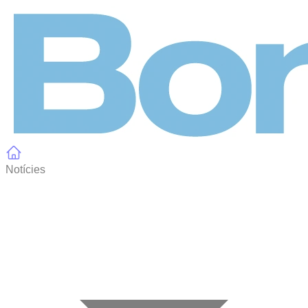
Panell de gestió de galetes
Notícies