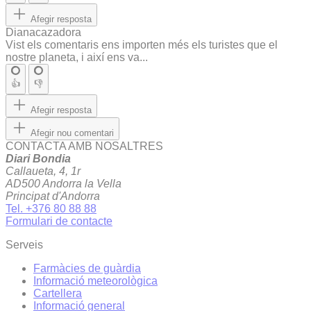
Afegir resposta
Dianacazadora
Vist els comentaris ens importen més els turistes que el
nostre planeta, i així ens va...
👍
👎
Afegir resposta
Afegir nou comentari
CONTACTA AMB NOSALTRES
Diari Bondia
Callaueta, 4, 1r
AD500 Andorra la Vella
Principat d'Andorra
Tel. +376 80 88 88
Formulari de contacte
Serveis
Farmàcies de guàrdia
Informació meteorològica
Cartellera
Informació general