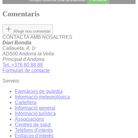
Comentaris
Afegir nou comentari
CONTACTA AMB NOSALTRES
Diari Bondia
Callaueta, 4, 1r
AD500 Andorra la Vella
Principat d'Andorra
Tel. +376 80 88 88
Formulari de contacte
Serveis
Farmàcies de guàrdia
Informació meteorològica
Cartellera
Informació general
Informació turística
Associacions
Centres de salut
Telèfons d'interès
Enllaços d'interés