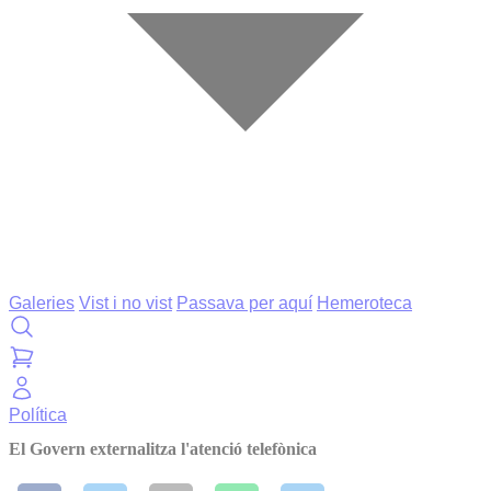
Galeries
Vist i no vist
Passava per aquí
Hemeroteca
Política
El Govern externalitza l'atenció telefònica