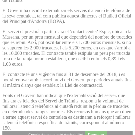
de Tràmits.
El Govern ha decidit externalitzar els serveis d'atenció telefònica de
la seva centraleta, tal com publica aquest dimecres el Butlletí Oficial
del Principat d'Andorra (BOPA).
El servei el prestarà a partir d'ara el 'contact center' Espic, ubicat a la
Massana, per un preu mensual que dependrà del nombre de trucades
que es rebin. Així, pot oscil·lar entre els 1.700 euros mensuals, si no
se superen les 2.000 trucades, i els 5.200 euros, en cas que s'arribi a
les 10.000 trucades. El contracte també estipula un preu per trucada
fora de la franja horària establerta, que oscil·la entre els 0,89 i els
1,03 euros.
El contracte té una vigència fins al 31 de desembre del 2018, i es
podrà renovar amb l'acord previ del Govern per períodes anuals fins
al màxim d'anys que estableix la Llei de contractació.
Fonts del Govern han indicat que l'externalització del servei, que
fins ara es feia des del Servei de Tràmits, respon a la voluntat de
millorar l'atenció telefònica al ciutadà reduint la pèrdua de trucades
en determinades franges horàries. Els recursos humans que ara duen
a terme aquest servei de centraleta es destinaran a reforçar i millorar
l'atenció telefònica específica de tràmits, corresponent al número
150.
Permetre
Google Adsense està deshabilitat.