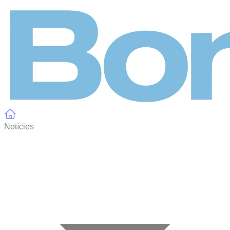
Panell de gestió de galetes
Notícies