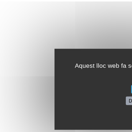
Aquest lloc web fa se
D