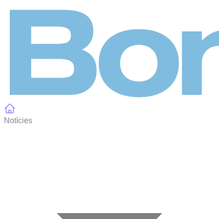
Panell de gestió de galetes
Notícies