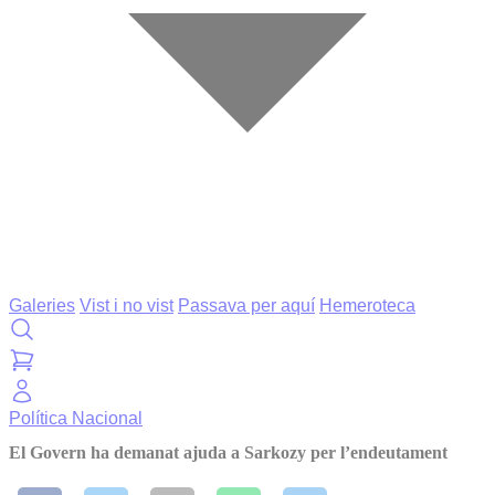
Galeries
Vist i no vist
Passava per aquí
Hemeroteca
Política
Nacional
El Govern ha demanat ajuda a Sarkozy per l’endeutament