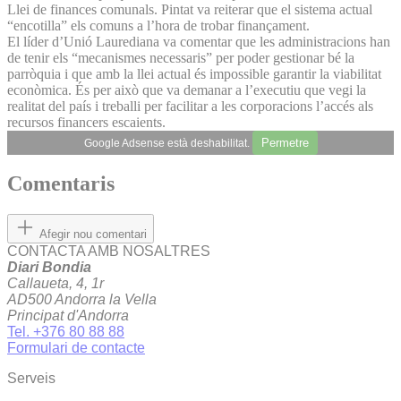
Llei de finances comunals. Pintat va reiterar que el sistema actual
“encotilla” els comuns a l’hora de trobar finançament.
El líder d’Unió Laurediana va comentar que les administracions han
de tenir els “mecanismes necessaris” per poder gestionar bé la
parròquia i que amb la llei actual és impossible garantir la viabilitat
econòmica. És per això que va demanar a l’executiu que vegi la
realitat del país i treballi per facilitar a les corporacions l’accés als
recursos financers escaients.
Permetre
Google Adsense està deshabilitat.
Comentaris
Afegir nou comentari
CONTACTA AMB NOSALTRES
Diari Bondia
Callaueta, 4, 1r
AD500 Andorra la Vella
Principat d'Andorra
Tel. +376 80 88 88
Formulari de contacte
Serveis