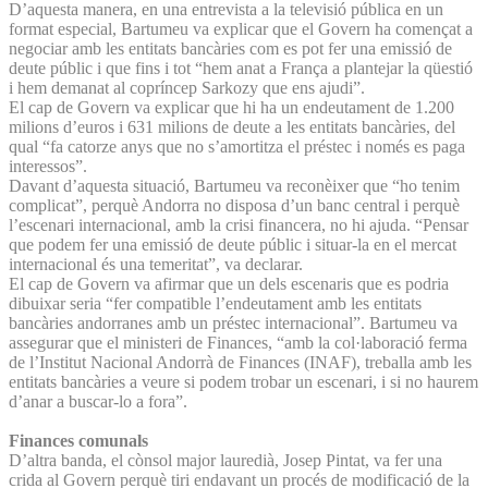
D’aquesta manera, en una entrevista a la televisió pública en un
format especial, Bartumeu va explicar que el Govern ha començat a
negociar amb les entitats bancàries com es pot fer una emissió de
deute públic i que fins i tot “hem anat a França a plantejar la qüestió
i hem demanat al copríncep Sarkozy que ens ajudi”.
El cap de Govern va explicar que hi ha un endeutament de 1.200
milions d’euros i 631 milions de deute a les entitats bancàries, del
qual “fa catorze anys que no s’amortitza el préstec i només es paga
interessos”.
Davant d’aquesta situació, Bartumeu va reconèixer que “ho tenim
complicat”, perquè Andorra no disposa d’un banc central i perquè
l’escenari internacional, amb la crisi financera, no hi ajuda. “Pensar
que podem fer una emissió de deute públic i situar-la en el mercat
internacional és una temeritat”, va declarar.
El cap de Govern va afirmar que un dels escenaris que es podria
dibuixar seria “fer compatible l’endeutament amb les entitats
bancàries andorranes amb un préstec internacional”. Bartumeu va
assegurar que el ministeri de Finances, “amb la col·laboració ferma
de l’Institut Nacional Andorrà de Finances (INAF), treballa amb les
entitats bancàries a veure si podem trobar un escenari, i si no haurem
d’anar a buscar-lo a fora”.
Finances comunals
D’altra banda, el cònsol major lauredià, Josep Pintat, va fer una
crida al Govern perquè tiri endavant un procés de modificació de la