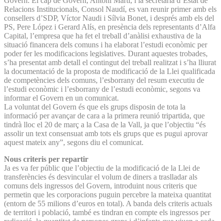
Govern. El cap de Govern, Antoni Martí, i la secretària d’Estat de
Relacions Institucionals, Consol Naudí, es van reunir primer amb els
consellers d’SDP, Víctor Naudi i Sílvia Bonet, i després amb els del
PS, Pere López i Gerard Alís, en presència dels representants d’Alfa
Capital, l’empresa que ha fet el treball d’anàlisi exhaustiva de la
situació financera dels comuns i ha elaborat l’estudi econòmic per
poder fer les modificacions legislatives. Durant aquestes trobades,
s’ha presentat amb detall el contingut del treball realitzat i s’ha lliurat
la documentació de la proposta de modificació de la Llei qualificada
de competències dels comuns, l’esborrany del resum executiu de
l’estudi econòmic i l’esborrany de l’estudi econòmic, segons va
informar el Govern en un comunicat.
La voluntat del Govern és que els grups disposin de tota la
informació per avançar de cara a la primera reunió tripartida, que
tindrà lloc el 20 de març a la Casa de la Vall, ja que l’objectiu “és
assolir un text consensuat amb tots els grups que es pugui aprovar
aquest mateix any”, segons diu el comunicat.
Nous criteris per repartir
Ja es va fer públic que l’objectiu de la modificació de la Llei de
transferències és desvincular el volum de diners a traslladar als
comuns dels ingressos del Govern, introduint nous criteris que
permetin que les corporacions puguin percebre la mateixa quantitat
(entorn de 55 milions d’euros en total). A banda dels criteris actuals
de territori i població, també es tindran en compte els ingressos per