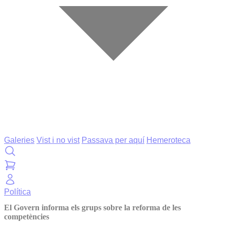
Galeries
Vist i no vist
Passava per aquí
Hemeroteca
Política
El Govern informa els grups sobre la reforma de les
competències