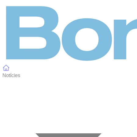
Panell de gestió de galetes
Notícies