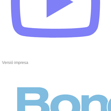
Versió impresa