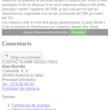
radicació, la quantitat de persones grans i d’infants que viuen a cada
parròquia, el fet de disposar d’un nucli important allunyat del poble
principal i també l’augment del PIB, ja que està previst que les
transferències augmentin si hi ha un creixement del PIB per sobre
del 3%.
Les reunions amb la resta dels grups parlamentaris, el grup liberal i
el de la majoria de Demòcrates per Andorra, tindran lloc demà.
Permetre
Google Adsense està deshabilitat.
Comentaris
Afegir nou comentari
CONTACTA AMB NOSALTRES
Diari Bondia
Callaueta, 4, 1r
AD500 Andorra la Vella
Principat d'Andorra
Tel. +376 80 88 88
Formulari de contacte
Serveis
Farmàcies de guàrdia
Informació meteorològica