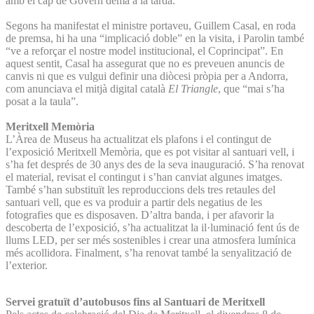
amb el cap de Govern demà a la tarda.
Segons ha manifestat el ministre portaveu, Guillem Casal, en roda
de premsa, hi ha una “implicació doble” en la visita, i Parolin també
“ve a reforçar el nostre model institucional, el Coprincipat”. En
aquest sentit, Casal ha assegurat que no es preveuen anuncis de
canvis ni que es vulgui definir una diòcesi pròpia per a Andorra,
com anunciava el mitjà digital català
El Triangle
, que “mai s’ha
posat a la taula”.
Meritxell Memòria
L’Àrea de Museus ha actualitzat els plafons i el contingut de
l’exposició Meritxell Memòria, que es pot visitar al santuari vell, i
s’ha fet després de 30 anys des de la seva inauguració. S’ha renovat
el material, revisat el contingut i s’han canviat algunes imatges.
També s’han substituït les reproduccions dels tres retaules del
santuari vell, que es va produir a partir dels negatius de les
fotografies que es disposaven. D’altra banda, i per afavorir la
descoberta de l’exposició, s’ha actualitzat la il·luminació fent ús de
llums LED, per ser més sostenibles i crear una atmosfera lumínica
més acollidora. Finalment, s’ha renovat també la senyalització de
l’exterior.
Servei gratuït d’autobusos fins al Santuari de Meritxell