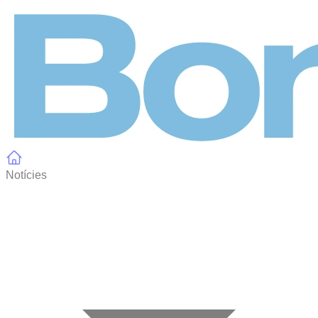
Panell de gestió de galetes
Notícies