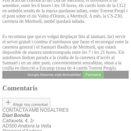
Pels actes de celebració del Dia de Meritxell, el divendres 8 de
setembre, entre les 6 hores i les 18 hores, els carrils lents de la CG2
en ambdós sentits de la marxa quedaran tallats, entre Torrent Pregó i
el pont sobre el riu Valira d'Orient, a Meritxell. A més, la CS-230,
carretera de Meritxell, també quedarà tallada.
Es recomana que qui es vulgui desplaçar fins al santuari, faci servir
el servei gratuït i continu d’autobusos que faran el recorregut entre la
carretera general i el Santuari Basílica de Meritxell, que estarà
disponible de manera ininterrompuda entre les 7 i les 21 hores. Els
autobusos tindran parada a la cruïlla de la carretera d’accés al
Santuari i en un altre punt, convenientment senyalitzat, situat a la
cruïlla en direcció a Encamp (zona de 4 carrils Torrent Pregó).
Permetre
Google Adsense està deshabilitat.
Comentaris
Afegir nou comentari
CONTACTA AMB NOSALTRES
Diari Bondia
Callaueta, 4, 1r
AD500 Andorra la Vella