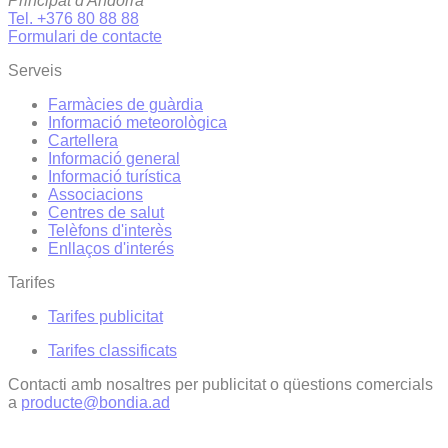
Principat d'Andorra
Tel. +376 80 88 88
Formulari de contacte
Serveis
Farmàcies de guàrdia
Informació meteorològica
Cartellera
Informació general
Informació turística
Associacions
Centres de salut
Telèfons d'interès
Enllaços d'interés
Tarifes
Tarifes publicitat
Tarifes classificats
Contacti amb nosaltres per publicitat o qüestions comercials
a
producte@bondia.ad