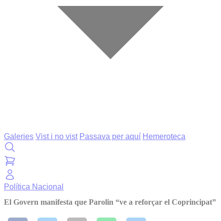
Galeries
Vist i no vist
Passava per aquí
Hemeroteca
Política
Nacional
El Govern manifesta que Parolin “ve a reforçar el Coprincipat”