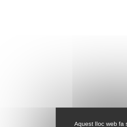
Aquest lloc web fa s