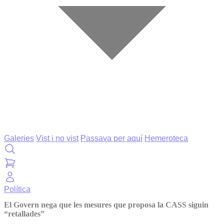
Galeries
Vist i no vist
Passava per aquí
Hemeroteca
Política
El Govern nega que les mesures que proposa la CASS siguin
“retallades”