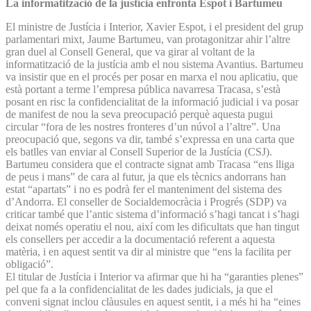
La informatització de la justícia enfronta Espot i Bartumeu
El ministre de Justícia i Interior, Xavier Espot, i el president del grup
parlamentari mixt, Jaume Bartumeu, van protagonitzar ahir l’altre
gran duel al Consell General, que va girar al voltant de la
informatització de la justícia amb el nou sistema Avantius. Bartumeu
va insistir que en el procés per posar en marxa el nou aplicatiu, que
està portant a terme l’empresa pública navarresa Tracasa, s’està
posant en risc la confidencialitat de la informació judicial i va posar
de manifest de nou la seva preocupació perquè aquesta pugui
circular “fora de les nostres fronteres d’un núvol a l’altre”. Una
preocupació que, segons va dir, també s’expressa en una carta que
els batlles van enviar al Consell Superior de la Justícia (CSJ).
Bartumeu considera que el contracte signat amb Tracasa “ens lliga
de peus i mans” de cara al futur, ja que els tècnics andorrans han
estat “apartats” i no es podrà fer el manteniment del sistema des
d’Andorra. El conseller de Socialdemocràcia i Progrés (SDP) va
criticar també que l’antic sistema d’informació s’hagi tancat i s’hagi
deixat només operatiu el nou, així com les dificultats que han tingut
els consellers per accedir a la documentació referent a aquesta
matèria, i en aquest sentit va dir al ministre que “ens la facilita per
obligació”.
El titular de Justícia i Interior va afirmar que hi ha “garanties plenes”
pel que fa a la confidencialitat de les dades judicials, ja que el
conveni signat inclou clàusules en aquest sentit, i a més hi ha “eines