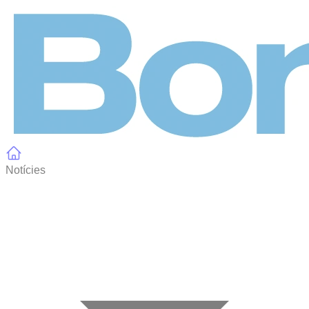
Panell de gestió de galetes
Notícies