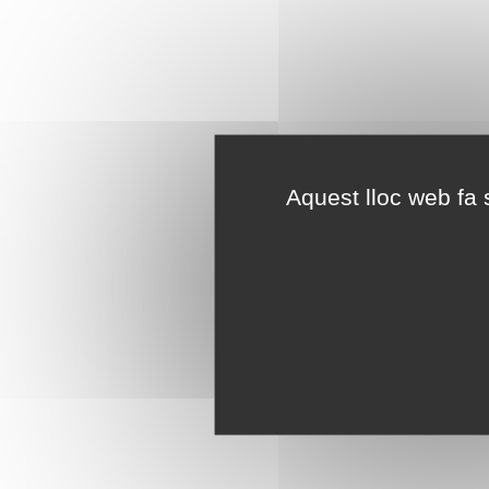
Aquest lloc web fa s