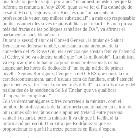
una tradició que tot vagi a poc a poc” en aquest ministeri perquè la
reforma es remunta a l’any 2006, quan es va fer el Pla estratègic de
la salut. El cert, segons va dir Rios, és que “ni pacients ni
professionals veuen cap millora substancial” i a més cap responsable
polític assumeix les seves responsabilitats pel retard. “És una prova
més del fracàs de les polítiques sanitàries de DA”, va afirmar el
parlamentari socialdemòcrata.
Durant la sessió d’ahir del Consell General, la titular de Salut i
Benestar va defensar també, contestant a una pregunta de la
consellera del PS Rosa Gili, els avenços que s’estan fent en l’atenció
al Cedre, si bé va admetre també que “tot és millorable”. La ministra
va explicar que s’hi han incorporat nous professionals i s’ha
augmentat les hores de dedicació d’“un equip mèdic de primer
nivell”. Segons Rodríguez, l’enquesta del CRES que constata un
cert descontentament, tant d’usuaris com de familiars, amb l’atenció
que reben es va fer “en el moment més difícil” i a tan sols un any del
trasllat des de la residència Solà d’Enclar, que va qualificar
d’“operació complicada”.
Gili va demanar algunes xifres concretes a la ministra, com el
nombre de professionals de la infermeria que treballen en el torn de
nit i quines són les ràtios que s’apliquen (relació entre personal
sanitari i usuaris), però la ministra li va dir que li facilitarà la
informació per escrit. Una xifra que Rodríguez sí que va
proporcionar és que hi ha tretze persones en llista d’espera.