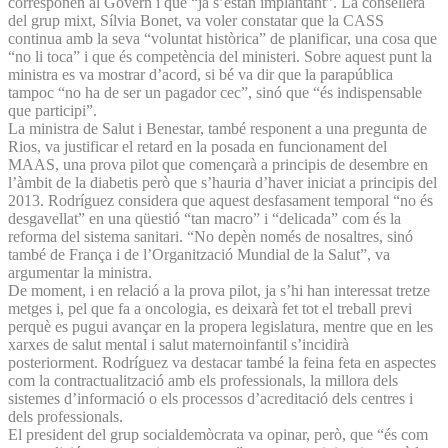
corresponen al Govern i que “ja s’estan implantant”. La consellera
del grup mixt, Sílvia Bonet, va voler constatar que la CASS
continua amb la seva “voluntat històrica” de planificar, una cosa que
“no li toca” i que és competència del ministeri. Sobre aquest punt la
ministra es va mostrar d’acord, si bé va dir que la parapública
tampoc “no ha de ser un pagador cec”, sinó que “és indispensable
que participi”.
La ministra de Salut i Benestar, també responent a una pregunta de
Rios, va justificar el retard en la posada en funcionament del
MAAS, una prova pilot que començarà a principis de desembre en
l’àmbit de la diabetis però que s’hauria d’haver iniciat a principis del
2013. Rodríguez considera que aquest desfasament temporal “no és
desgavellat” en una qüestió “tan macro” i “delicada” com és la
reforma del sistema sanitari. “No depèn només de nosaltres, sinó
també de França i de l’Organització Mundial de la Salut”, va
argumentar la ministra.
De moment, i en relació a la prova pilot, ja s’hi han interessat tretze
metges i, pel que fa a oncologia, es deixarà fet tot el treball previ
perquè es pugui avançar en la propera legislatura, mentre que en les
xarxes de salut mental i salut maternoinfantil s’incidirà
posteriorment. Rodríguez va destacar també la feina feta en aspectes
com la contractualització amb els professionals, la millora dels
sistemes d’informació o els processos d’acreditació dels centres i
dels professionals.
El president del grup socialdemòcrata va opinar, però, que “és com