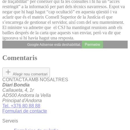
de traçabilitat” per conèixer qui fa les consultes i hi ha un “accés
restringit” a la informació per part dels tècnics navarresos. Espot va
negar que hi hagi hagut “cap ocultació” en aquesta qüestió i va
aclarir que és el mateix Consell Superior de la Justícia el que
s’encarrega de gestionar el servidor, així com del seu manteniment.
El ministre va admetre que el CSJ ha mantingut reunions amb els
batlles després de la carta que aquests van enviar, però va dir que
ignorava si hi havia hagut una resposta.
Permetre
Google Adsense està deshabilitat.
Comentaris
Afegir nou comentari
CONTACTA AMB NOSALTRES
Diari Bondia
Callaueta, 4, 1r
AD500 Andorra la Vella
Principat d'Andorra
Tel. +376 80 88 88
Formulari de contacte
Serveis