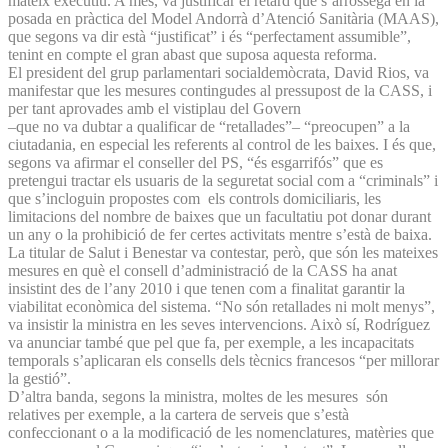
mateix executiu. A més, va justificar el retard que s’arrossega en la
posada en pràctica del Model Andorrà d’Atenció Sanitària (MAAS),
que segons va dir està “justificat” i és “perfectament assumible”,
tenint en compte el gran abast que suposa aquesta reforma.
El president del grup parlamentari socialdemòcrata, David Rios, va
manifestar que les mesures contingudes al pressupost de la CASS, i
per tant aprovades amb el vistiplau del Govern
–que no va dubtar a qualificar de “retallades”– “preocupen” a la
ciutadania, en especial les referents al control de les baixes. I és que,
segons va afirmar el conseller del PS, “és esgarrifós” que es
pretengui tractar els usuaris de la seguretat social com a “criminals” i
que s’incloguin propostes com els controls domiciliaris, les
limitacions del nombre de baixes que un facultatiu pot donar durant
un any o la prohibició de fer certes activitats mentre s’està de baixa.
La titular de Salut i Benestar va contestar, però, que són les mateixes
mesures en què el consell d’administració de la CASS ha anat
insistint des de l’any 2010 i que tenen com a finalitat garantir la
viabilitat econòmica del sistema. “No són retallades ni molt menys”,
va insistir la ministra en les seves intervencions. Això sí, Rodríguez
va anunciar també que pel que fa, per exemple, a les incapacitats
temporals s’aplicaran els consells dels tècnics francesos “per millorar
la gestió”.
D’altra banda, segons la ministra, moltes de les mesures són
relatives per exemple, a la cartera de serveis que s’està
confeccionant o a la modificació de les nomenclatures, matèries que