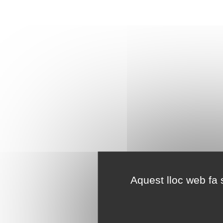
Aquest lloc web fa s