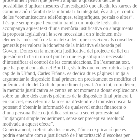
procediment penal que preveu ampliar a qualsevol delicte la
possibilitat d’aplicar mesures d’investigació que afectin les xarxes de
comunicació i l’àmbit de la intimitat i la integritat, és a dir, el control
de les “comunicacions telefòniques, telegràfiques, postals o altres”.
I és que sempre que l’executiu tramita un projecte legislatiu
acompanya aquest text d’una memòria justificativa on s’argumenta
la proposta legislativa i la seva necessitat i on s’inclouen més
elements –més enllà de la mateixa llei– que serveixen als consellers
generals per valorar la idoneïtat de la iniciativa elaborada pel
Govern. Doncs en la memòria justificativa del projecte de llei en
qüestió no hi ha ni un sol punt en què es justifiqui la necessitat
d’intensificar el control de les comunicacions. En l’esmentat text,
que ha pogut consultar el BonDia, sis folis que venen rubricats pel
cap de la Uifand, Carles Fiñana, es dedica dues pàgines i mitja a
argumentar la disposició final primera on precisament es modifica el
polèmic article del Codi de procediment penal. Amb tot, com dèiem,
la memòria justificativa se centra en tot moment a donar explicacions
sobre un altre dels canvis polèmics de la disposició final primera i,
en concret, ens referim a la mesura d’estendre al ministeri fiscal la
potestat d’obtenir la informació de qualsevol entitat financera o
d’una persona física o jurídica sotmesa a secret professional
“mitjançant simple requeriment, sense ser preceptiva resolució
motivada a aquest efecte”.
Genèricament, i referit als dos canvis, l’única explicació que es
podria entendre com a justificació de l’autorització d’escoltes per