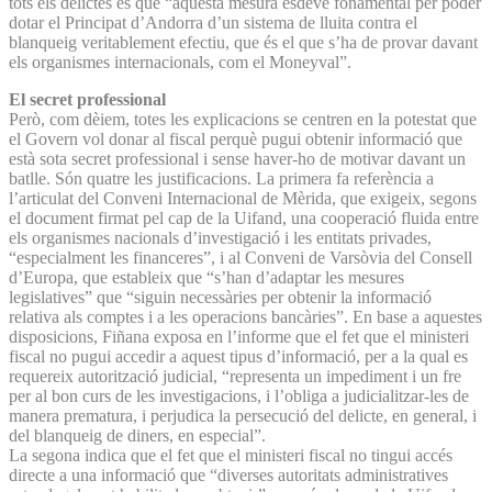
tots els delictes és que “aquesta mesura esdevé fonamental per poder
dotar el Principat d’Andorra d’un sistema de lluita contra el
blanqueig veritablement efectiu, que és el que s’ha de provar davant
els organismes internacionals, com el Moneyval”.
El secret professional
Però, com dèiem, totes les explicacions se centren en la potestat que
el Govern vol donar al fiscal perquè pugui obtenir informació que
està sota secret professional i sense haver-ho de motivar davant un
batlle. Són quatre les justificacions. La primera fa referència a
l’articulat del Conveni Internacional de Mèrida, que exigeix, segons
el document firmat pel cap de la Uifand, una cooperació fluida entre
els organismes nacionals d’investigació i les entitats privades,
“especialment les financeres”, i al Conveni de Varsòvia del Consell
d’Europa, que estableix que “s’han d’adaptar les mesures
legislatives” que “siguin necessàries per obtenir la informació
relativa als comptes i a les operacions bancàries”. En base a aquestes
disposicions, Fiñana exposa en l’informe que el fet que el ministeri
fiscal no pugui accedir a aquest tipus d’informació, per a la qual es
requereix autorització judicial, “representa un impediment i un fre
per al bon curs de les investigacions, i l’obliga a judicialitzar-les de
manera prematura, i perjudica la persecució del delicte, en general, i
del blanqueig de diners, en especial”.
La segona indica que el fet que el ministeri fiscal no tingui accés
directe a una informació que “diverses autoritats administratives