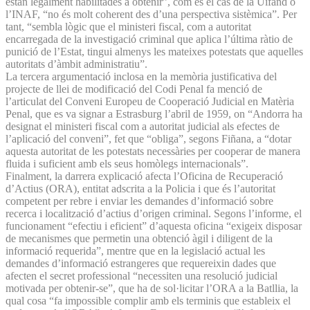
estan legalment habilitades a obtenir”, com és el cas de la Uifand o
l’INAF, “no és molt coherent des d’una perspectiva sistèmica”. Per
tant, “sembla lògic que el ministeri fiscal, com a autoritat
encarregada de la investigació criminal que aplica l’última ràtio de
punició de l’Estat, tingui almenys les mateixes potestats que aquelles
autoritats d’àmbit administratiu”.
La tercera argumentació inclosa en la memòria justificativa del
projecte de llei de modificació del Codi Penal fa menció de
l’articulat del Conveni Europeu de Cooperació Judicial en Matèria
Penal, que es va signar a Estrasburg l’abril de 1959, on “Andorra ha
designat el ministeri fiscal com a autoritat judicial als efectes de
l’aplicació del conveni”, fet que “obliga”, segons Fiñana, a “dotar
aquesta autoritat de les potestats necessàries per cooperar de manera
fluida i suficient amb els seus homòlegs internacionals”.
Finalment, la darrera explicació afecta l’Oficina de Recuperació
d’Actius (ORA), entitat adscrita a la Policia i que és l’autoritat
competent per rebre i enviar les demandes d’informació sobre
recerca i localització d’actius d’origen criminal. Segons l’informe, el
funcionament “efectiu i eficient” d’aquesta oficina “exigeix disposar
de mecanismes que permetin una obtenció àgil i diligent de la
informació requerida”, mentre que en la legislació actual les
demandes d’informació estrangeres que requereixin dades que
afecten el secret professional “necessiten una resolució judicial
motivada per obtenir-se”, que ha de sol·licitar l’ORA a la Batllia, la
qual cosa “fa impossible complir amb els terminis que estableix el