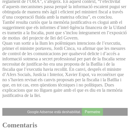
reglament de l’ORA”, s’afegeix. En aquest context, “l’efectivitat
d’aquests mecanismes passa perquè la informació escaient pugui ser
obtinguda de manera més àgil i eficient pel ministeri fiscal a través
d’una cooperació fluida amb la mateixa oficina”, es conclou.
També resulta curiós que la memòria justificativa es clogui amb el
suggeriment que els informes d’intel·ligència financera de la Uifand
es trametin a la fiscalia, punt que s’inclou íntegrament en l’exposició
de motius del projecte de llei del Govern.
Quan van sortir a la llum les polèmiques intencions de l’executiu,
primer el ministre portaveu, Jordi Cinca, va afirmar que les mesures
de control de les comunicacions per qualsevol delicte i d’accés a
informació sotmesa a secret professional per part de la fiscalia sense
necessitat de justificar-ho era una proposta de la Batllia i de la
fiscalia que l’executiu havia recollit. En canvi, després el ministre
d’Afers Socials, Justícia i Interior, Xavier Espot, va reconèixer que
no s’havien revisat els canvis proposats per la fiscalia i la Batllia i
que, en tot cas, eren qüestions tècniques i no polítiques. Dues
explicacions que no lliguen gaire amb el que es diu en la memòria
justificativa de la llei.
Permetre
Google Adsense està deshabilitat.
Comentaris