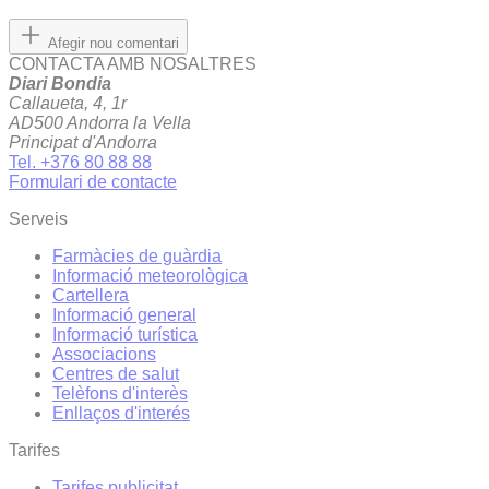
Afegir nou comentari
CONTACTA AMB NOSALTRES
Diari Bondia
Callaueta, 4, 1r
AD500 Andorra la Vella
Principat d'Andorra
Tel. +376 80 88 88
Formulari de contacte
Serveis
Farmàcies de guàrdia
Informació meteorològica
Cartellera
Informació general
Informació turística
Associacions
Centres de salut
Telèfons d'interès
Enllaços d'interés
Tarifes
Tarifes publicitat