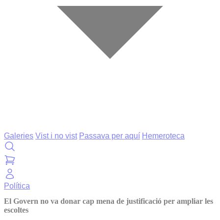
Galeries
Vist i no vist
Passava per aquí
Hemeroteca
Política
El Govern no va donar cap mena de justificació per ampliar les
escoltes