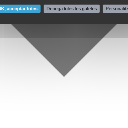
K, acceptar totes
Denega totes les galetes
Personalit