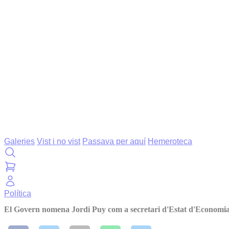
Galeries
Vist i no vist
Passava per aquí
Hemeroteca
Política
El Govern nomena Jordi Puy com a secretari d'Estat d'Economia,