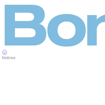
Panell de gestió de galetes
Notícies