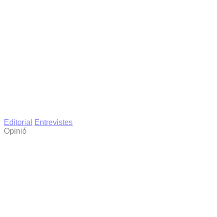
Editorial
Entrevistes
Opinió