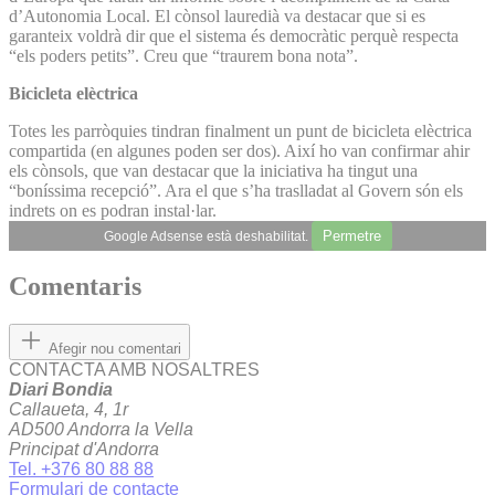
d’Autonomia Local. El cònsol lauredià va destacar que si es
garanteix voldrà dir que el sistema és democràtic perquè respecta
“els poders petits”. Creu que “traurem bona nota”.
Bicicleta elèctrica
Totes les parròquies tindran finalment un punt de bicicleta elèctrica
compartida (en algunes poden ser dos). Així ho van confirmar ahir
els cònsols, que van destacar que la iniciativa ha tingut una
“boníssima recepció”. Ara el que s’ha traslladat al Govern són els
indrets on es podran instal·lar.
Permetre
Google Adsense està deshabilitat.
Comentaris
Afegir nou comentari
CONTACTA AMB NOSALTRES
Diari Bondia
Callaueta, 4, 1r
AD500 Andorra la Vella
Principat d'Andorra
Tel. +376 80 88 88
Formulari de contacte