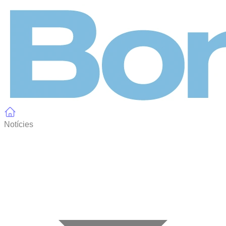
Panell de gestió de galetes
Notícies