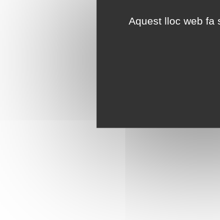
Aquest lloc web fa s