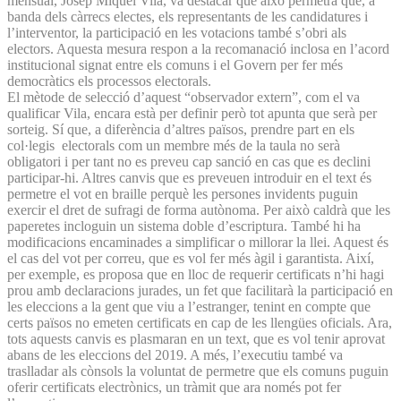
mensual, Josep Miquel Vila, va destacar que això permetrà que, a
banda dels càrrecs electes, els representants de les candidatures i
l’interventor, la participació en les votacions també s’obri als
electors. Aquesta mesura respon a la recomanació inclosa en l’acord
institucional signat entre els comuns i el Govern per fer més
democràtics els processos electorals.
El mètode de selecció d’aquest “observador extern”, com el va
qualificar Vila, encara està per definir però tot apunta que serà per
sorteig. Sí que, a diferència d’altres països, prendre part en els
col·legis electorals com un membre més de la taula no serà
obligatori i per tant no es preveu cap sanció en cas que es declini
participar-hi. Altres canvis que es preveuen introduir en el text és
permetre el vot en braille perquè les persones invidents puguin
exercir el dret de sufragi de forma autònoma. Per això caldrà que les
paperetes incloguin un sistema doble d’escriptura. També hi ha
modificacions encaminades a simplificar o millorar la llei. Aquest és
el cas del vot per correu, que es vol fer més àgil i garantista. Així,
per exemple, es proposa que en lloc de requerir certificats n’hi hagi
prou amb declaracions jurades, un fet que facilitarà la participació en
les eleccions a la gent que viu a l’estranger, tenint en compte que
certs països no emeten certificats en cap de les llengües oficials. Ara,
tots aquests canvis es plasmaran en un text, que es vol tenir aprovat
abans de les eleccions del 2019. A més, l’executiu també va
traslladar als cònsols la voluntat de permetre que els comuns puguin
oferir certificats electrònics, un tràmit que ara només pot fer