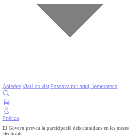
Galeries
Vist i no vist
Passava per aquí
Hemeroteca
Política
El Govern preveu la participació dels ciutadans en les meses
electorals