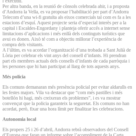
l’executiu.
Per altra banda, en la reunió de cònsols celebrada ahir, i a proposta
d’Andorra la Vella, es va proposar l’habilitació per part d’Andorra
Telecom d’una wi-fi gratuïta als eixos comercials tal com es fa a les
estacions d’esquí. Aquest projecte seria d’especial interès per a la
capital i Escaldes-Engordany i planteja oferir accés a internet sense
limitacions d’aplicacions i més enllà dels continguts turístics que
avui es donen. Això té com a objectiu millorar l’experiència de
compra dels visitants.
A l’últim, es va acordar l’organització d’una trobada a Sant Julià de
Lòria per celebrar els vint anys del consell d’infants. Hi prendran
part els membres actuals dels consells d’infants de cada parròquia i
les persones que hi han participat al llarg de tots aquests anys.
Més policia
Els comuns demanaran més presència policial per evitar aldarulls en
les festes majors. Vila va destacar que “com més pastilles i més
botellón hi hagi, més creixeran els problemes”, i es va mostrar
convençut que la policia garanteix la seguretat. Els comuns no han
acordat, però, fixar una hora límit per finalitzar les celebracions.
Autonomia local
Els propers 25 i 26 d’abril, Andorra rebrà observadors del Consell
d’Europa que faran un informe sobre l’acompliment de la Carta