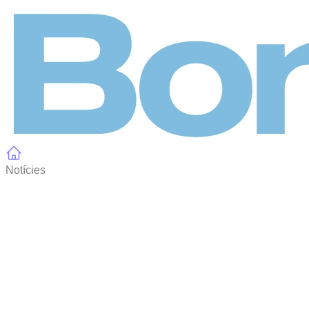
Panell de gestió de galetes
Notícies