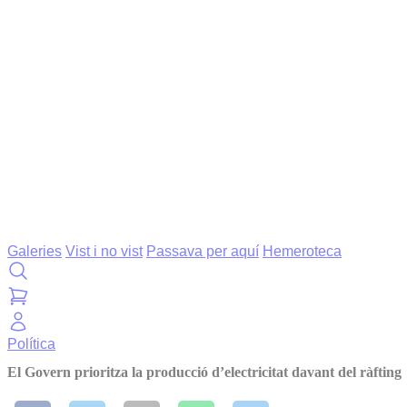
Galeries
Vist i no vist
Passava per aquí
Hemeroteca
Política
El Govern prioritza la producció d’electricitat davant del ràfting