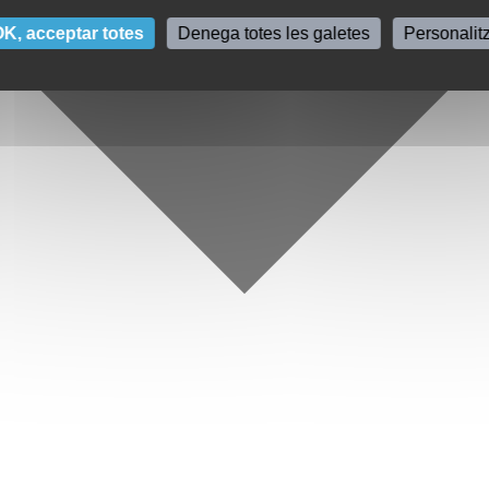
K, acceptar totes
Denega totes les galetes
Personalit