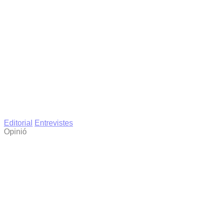
Editorial
Entrevistes
Opinió