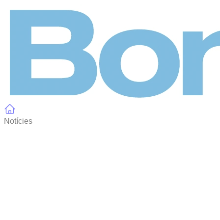
Panell de gestió de galetes
Notícies