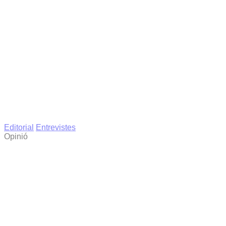
Editorial
Entrevistes
Opinió