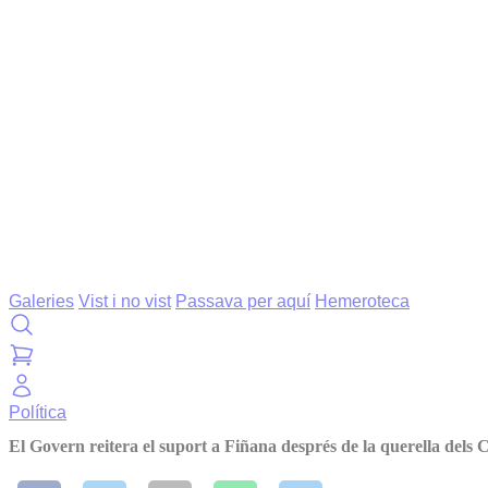
Galeries
Vist i no vist
Passava per aquí
Hemeroteca
Política
El Govern reitera el suport a Fiñana després de la querella dels 