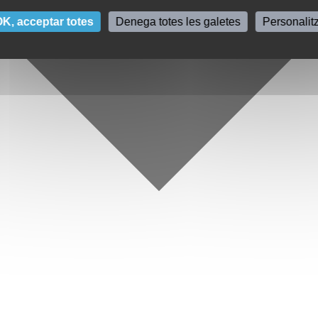
K, acceptar totes
Denega totes les galetes
Personalit