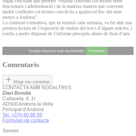
òrgan vinculant que permeti “establir convenis col·lectius entre
funcionaris i administració i de la mateixa manera que convenis
també conflictes col·lectius com hi ha a qualsevol lloc del món
menys a Andorra”.
La comissió consultiva, que es reunirà cada setmana, va fer ahir una
primera lectura de l’exposició de motius del text i d’alguns articles, i
confia a poder disposar de l’informe preceptiu abans de final d’any.
Permetre
Google Adsense està deshabilitat.
Comentaris
Afegir nou comentari
CONTACTA AMB NOSALTRES
Diari Bondia
Callaueta, 4, 1r
AD500 Andorra la Vella
Principat d'Andorra
Tel. +376 80 88 88
Formulari de contacte
Serveis