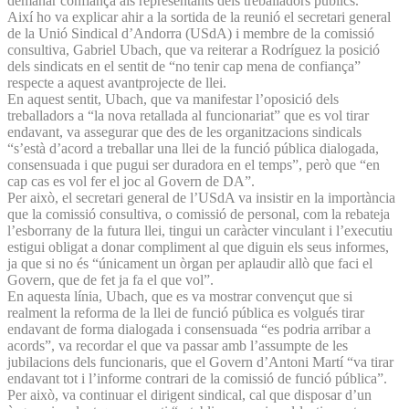
demanar confiança als representants dels treballadors públics.
Així ho va explicar ahir a la sortida de la reunió el secretari general
de la Unió Sindical d’Andorra (USdA) i membre de la comissió
consultiva, Gabriel Ubach, que va reiterar a Rodríguez la posició
dels sindicats en el sentit de “no tenir cap mena de confiança”
respecte a aquest avantprojecte de llei.
En aquest sentit, Ubach, que va manifestar l’oposició dels
treballadors a “la nova retallada al funcionariat” que es vol tirar
endavant, va assegurar que des de les organitzacions sindicals
“s’està d’acord a treballar una llei de la funció pública dialogada,
consensuada i que pugui ser duradora en el temps”, però que “en
cap cas es vol fer el joc al Govern de DA”.
Per això, el secretari general de l’USdA va insistir en la importància
que la comissió consultiva, o comissió de personal, com la rebateja
l’esborrany de la futura llei, tingui un caràcter vinculant i l’executiu
estigui obligat a donar compliment al que diguin els seus informes,
ja que si no és “únicament un òrgan per aplaudir allò que faci el
Govern, que de fet ja fa el que vol”.
En aquesta línia, Ubach, que es va mostrar convençut que si
realment la reforma de la llei de funció pública es volgués tirar
endavant de forma dialogada i consensuada “es podria arribar a
acords”, va recordar el que va passar amb l’assumpte de les
jubilacions dels funcionaris, que el Govern d’Antoni Martí “va tirar
endavant tot i l’informe contrari de la comissió de funció pública”.
Per això, va continuar el dirigent sindical, cal que disposar d’un