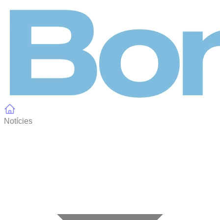
Panell de gestió de galetes
Notícies