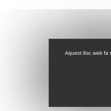
Aquest lloc web fa s