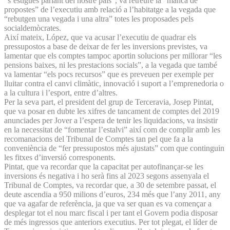
“s’estigués parlant del nostre país”, va retreure la “manca de
propostes” de l’executiu amb relació a l’habitatge a la vegada que
“rebutgen una vegada i una altra” totes les proposades pels
socialdemòcrates.
Així mateix, López, que va acusar l’executiu de quadrar els
pressupostos a base de deixar de fer les inversions previstes, va
lamentar que els comptes tampoc aportin solucions per millorar “les
pensions baixes, ni les prestacions socials”, a la vegada que també
va lamentar “els pocs recursos” que es preveuen per exemple per
lluitar contra el canvi climàtic, innovació i suport a l’emprenedoria o
a la cultura i l’esport, entre d’altres.
Per la seva part, el president del grup de Terceravia, Josep Pintat,
que va posar en dubte les xifres de tancament de comptes del 2019
anunciades per Jover a l’espera de tenir les liquidacions, va insistir
en la necessitat de “fomentar l’estalvi” així com de complir amb les
recomanacions del Tribunal de Comptes tan pel que fa a la
conveniència de “fer pressupostos més ajustats” com que continguin
les fitxes d’inversió corresponents.
Pintat, que va recordar que la capacitat per autofinançar-se les
inversions és negativa i ho serà fins al 2023 segons assenyala el
Tribunal de Comptes, va recordar que, a 30 de setembre passat, el
deute ascendia a 950 milions d’euros, 234 més que l’any 2011, any
que va agafar de referència, ja que va ser quan es va començar a
desplegar tot el nou marc fiscal i per tant el Govern podia disposar
de més ingressos que anteriors executius. Per tot plegat, el líder de