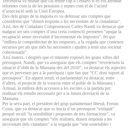
Terceravia va insistir que cal tendir cap a l’estalvi si es vol afrontar
reformes com la de les pensions o reptes com el de l’acord
d’associació amb la Unió Europea.
Des dels grups de la majoria es va defensar uns comptes que
consideren que “donen resposta a les necessitats de la ciutadania”.
Així, des de Ciutadans Compromesos Carles Naudi va destacar que
malgrat ser uns comptes d’una certa contenció permeten “apujar la
recaptació sense necessitat d’incrementar els impostos”, fet que
“millora la competitivitat de les empreses, a la vegada que contenen
recursos per als que més ho necessiten i ajuden a tenir una societat
cohesionada”.
Així mateix, i després que el ministre exposés les grans xifres del
pressupost, Naudi, que va assegurar que els comptes “reverteixen la
situació d’oblit de la Massana des del 2010”, va destacar els aspectes
que es preveuen per a la parròquia i que fan que “CC doni suport al
pressupost”. En aquest sentit, el parlamentari va destacar, entre
d’altres, el projecte de la voravia entre el poble de la Massana i
Arinsal, la millora dels accessos a les escoles o la partida per
realitzar els estudis necessaris per a la futura desviació de la
Massana.
Per la seva part, el president del grup parlamentari liberal, Ferran
Costa, que va destacar que es tracta d’un pressupost “enriquit”
perquè recull “la sensibilitat i propostes de tres formacions”, va
assegurar que els comptes “són realistes, donen resposta a les
necessitats dels ciutadans” a la vegada que “són sostenibles i