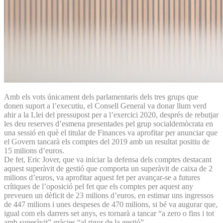
Amb els vots únicament dels parlamentaris dels tres grups que
donen suport a l’executiu, el Consell General va donar llum verd
ahir a la Llei del pressupost per a l’exercici 2020, després de rebutjar
les deu reserves d’esmena presentades pel grup socialdemòcrata en
una sessió en què el titular de Finances va aprofitar per anunciar que
el Govern tancarà els comptes del 2019 amb un resultat positiu de
15 milions d’euros.
De fet, Eric Jover, que va iniciar la defensa dels comptes destacant
aquest superàvit de gestió que comporta un superàvit de caixa de 2
milions d’euros, va aprofitar aquest fet per avançar-se a futures
crítiques de l’oposició pel fet que els comptes per aquest any
preveuen un dèficit de 23 milions d’euros, en estimar uns ingressos
de 447 milions i unes despeses de 470 milions, si bé va augurar que,
igual com els darrers set anys, es tornarà a tancar “a zero o fins i tot
amb superàvit” gràcies “al rigor de la gestió”.