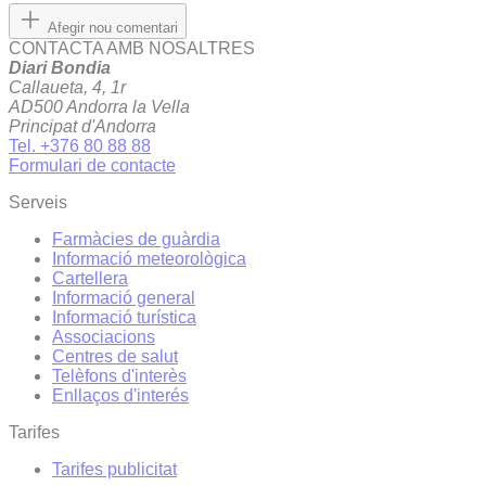
Afegir nou comentari
CONTACTA AMB NOSALTRES
Diari Bondia
Callaueta, 4, 1r
AD500 Andorra la Vella
Principat d'Andorra
Tel. +376 80 88 88
Formulari de contacte
Serveis
Farmàcies de guàrdia
Informació meteorològica
Cartellera
Informació general
Informació turística
Associacions
Centres de salut
Telèfons d'interès
Enllaços d'interés
Tarifes
Tarifes publicitat