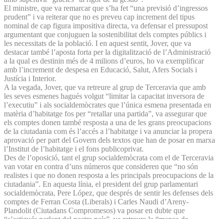
El ministre, que va remarcar que s’ha fet “una previsió d’ingressos
prudent” i va reiterar que no es preveu cap increment del tipus
nominal de cap figura impositiva directa, va defensar el pressupost
argumentant que conjuguen la sostenibilitat dels comptes públics i
les necessitats de la població. I en aquest sentit, Jover, que va
destacar també l’aposta forta per la digitalització de l’Administració
a la qual es destinin més de 4 milions d’euros, ho va exemplificar
amb l’increment de despesa en Educació, Salut, Afers Socials i
Justícia i Interior.
A la vegada, Jover, que va retreure al grup de Terceravia que amb
les seves esmenes hagués volgut “limitar la capacitat inversora de
l’executiu” i als socialdemòcrates que l’única esmena presentada en
matèria d’habitatge fos per “retallar una partida”, va assegurar que
els comptes donen també resposta a una de les grans preocupacions
de la ciutadania com és l’accés a l’habitatge i va anunciar la propera
aprovació per part del Govern dels textos que han de posar en marxa
l’Institut de l’habitatge i el fons publicoprivat.
Des de l’oposició, tant el grup socialdemòcrata com el de Terceravia
van votar en contra d’uns números que consideren que “no són
realistes i que no donen resposta a les principals preocupacions de la
ciutadania”. En aquesta línia, el president del grup parlamentari
socialdemòcrata, Pere López, que després de sentir les defenses dels
comptes de Ferran Costa (Liberals) i Carles Naudi d’Areny-
Plandolit (Ciutadans Compromesos) va posar en dubte que