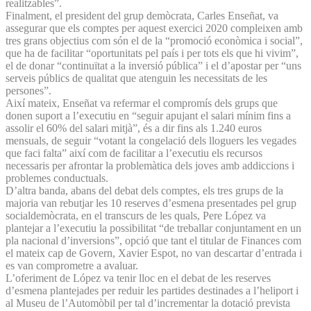
realitzables”.
Finalment, el president del grup demòcrata, Carles Enseñat, va
assegurar que els comptes per aquest exercici 2020 compleixen amb
tres grans objectius com són el de la “promoció econòmica i social”,
que ha de facilitar “oportunitats pel país i per tots els que hi vivim”,
el de donar “continuïtat a la inversió pública” i el d’apostar per “uns
serveis públics de qualitat que atenguin les necessitats de les
persones”.
Així mateix, Enseñat va refermar el compromís dels grups que
donen suport a l’executiu en “seguir apujant el salari mínim fins a
assolir el 60% del salari mitjà”, és a dir fins als 1.240 euros
mensuals, de seguir “votant la congelació dels lloguers les vegades
que faci falta” així com de facilitar a l’executiu els recursos
necessaris per afrontar la problemàtica dels joves amb addiccions i
problemes conductuals.
D’altra banda, abans del debat dels comptes, els tres grups de la
majoria van rebutjar les 10 reserves d’esmena presentades pel grup
socialdemòcrata, en el transcurs de les quals, Pere López va
plantejar a l’executiu la possibilitat “de treballar conjuntament en un
pla nacional d’inversions”, opció que tant el titular de Finances com
el mateix cap de Govern, Xavier Espot, no van descartar d’entrada i
es van comprometre a avaluar.
L’oferiment de López va tenir lloc en el debat de les reserves
d’esmena plantejades per reduir les partides destinades a l’heliport i
al Museu de l’Automòbil per tal d’incrementar la dotació prevista