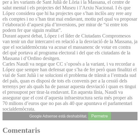
per a les variants de Sant Julià de Lòria i la Massana, el centre de
salut mental i els projectes del Museu i l’Arxiu Nacional. I és que
López considera que hi ha projectes que s’han inclòs any rere any
els comptes i no s’han tirat mai endavant, motiu pel qual va proposar
l’elaboració d’aquest pla d’inversions, per mirar de “si entre tots
podem fer que siguin realitat”.
Durant aquest debat, López i el líder de Ciutadans Compromesos
van tenir un dur intercanvi en relació a la desviació de la Massana, ja
que el socialdemòcrata va acusar el massanenc de votar en contra
del què portava al programa electoral i del que els ciutadans de la
Massana i d’Ordino desitgen.
Carles Naudi va negar que CC s’oposés a la variant, i va recordar a
López que sempre han defensat que s’ha de fer però quan finalitzi el
vial de Sant Julià i se solucioni el problema de trànsit a l’entrada sud
del país, quan es disposi de tots els convenis per a la cessió dels
terrenys per als quals ha de passar aquesta desviació i quan es tingui
el pressupost per tirar-la endavant. En aquesta línia, Naudi va
assegurar que el cost d’aquesta infraestructura seria més proper als
70 milions d’euros que no pas als 40 que apuntava el parlamentari
socialdemòcrata.
Permetre
Google Adsense està deshabilitat.
Comentaris