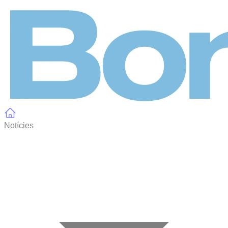
Panell de gestió de galetes
Notícies