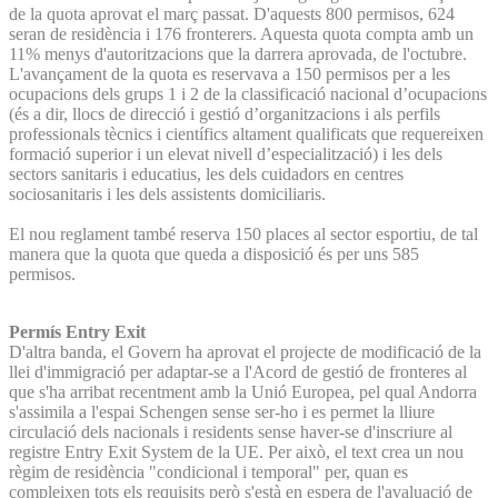
de la quota aprovat el març passat. D'aquests 800 permisos, 624
seran de residència i 176 fronterers. Aquesta quota compta amb un
11% menys d'autoritzacions que la darrera aprovada, de l'octubre.
L'avançament de la quota es reservava a 150 permisos per a les
ocupacions dels grups 1 i 2 de la classificació nacional d’ocupacions
(és a dir, llocs de direcció i gestió d’organitzacions i als perfils
professionals tècnics i científics altament qualificats que requereixen
formació superior i un elevat nivell d’especialització) i les dels
sectors sanitaris i educatius, les dels cuidadors en centres
sociosanitaris i les dels assistents domiciliaris.
El nou reglament també reserva 150 places al sector esportiu, de tal
manera que la quota que queda a disposició és per uns 585
permisos.
Permís Entry Exit
D'altra banda, el Govern ha aprovat el projecte de modificació de la
llei d'immigració per adaptar-se a l'Acord de gestió de fronteres al
que s'ha arribat recentment amb la Unió Europea, pel qual Andorra
s'assimila a l'espai Schengen sense ser-ho i es permet la lliure
circulació dels nacionals i residents sense haver-se d'inscriure al
registre Entry Exit System de la UE. Per això, el text crea un nou
règim de residència "condicional i temporal" per, quan es
compleixen tots els requisits però s'està en espera de l'avaluació de