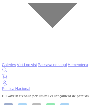
Galeries
Vist i no vist
Passava per aquí
Hemeroteca
Política
Nacional
El Govern treballa per limitar el llançament de petards