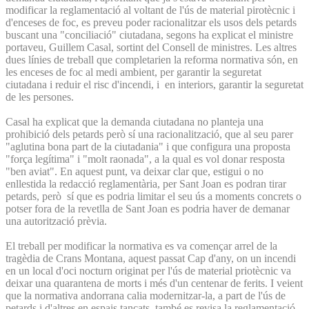
modificar la reglamentació al voltant de l'ús de material pirotècnic i
d'enceses de foc, es preveu poder racionalitzar els usos dels petards
buscant una "conciliació" ciutadana, segons ha explicat el ministre
portaveu, Guillem Casal, sortint del Consell de ministres. Les altres
dues línies de treball que completarien la reforma normativa són, en
les enceses de foc al medi ambient, per garantir la seguretat
ciutadana i reduir el risc d'incendi, i en interiors, garantir la seguretat
de les persones.
Casal ha explicat que la demanda ciutadana no planteja una
prohibició dels petards però sí una racionalització, que al seu parer
"aglutina bona part de la ciutadania" i que configura una proposta
"força legítima" i "molt raonada", a la qual es vol donar resposta
"ben aviat". En aquest punt, va deixar clar que, estigui o no
enllestida la redacció reglamentària, per Sant Joan es podran tirar
petards, però sí que es podria limitar el seu ús a moments concrets o
potser fora de la revetlla de Sant Joan es podria haver de demanar
una autorització prèvia.
El treball per modificar la normativa es va començar arrel de la
tragèdia de Crans Montana, aquest passat Cap d'any, on un incendi
en un local d'oci nocturn originat per l'ús de material priotècnic va
deixar una quarantena de morts i més d'un centenar de ferits. I veient
que la normativa andorrana calia modernitzar-la, a part de l'ús de
petards i d'altres en espais tancats, també es revisa la reglamentació