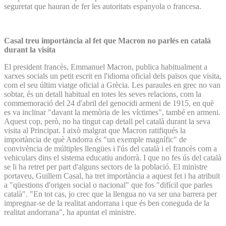
seguretat que hauran de fer les autoritats espanyola o francesa.
Casal treu importància al fet que Macron no parlés en català
durant la visita
El president francès, Emmanuel Macron, publica habitualment a
xarxes socials un petit escrit en l'idioma oficial dels països que visita,
com el seu últim viatge oficial a Grècia. Les paraules en grec no van
sobtar, és un detall habitual en totes les seves relacions, com la
commemoració del 24 d'abril del genocidi armeni de 1915, en què
es va inclinar "davant la memòria de les víctimes", també en armeni.
Aquest cop, però, no ha tingut cap detall pel català durant la seva
visita al Principat. I això malgrat que Macron ratifiqués la
importància de què Andorra és "un exemple magnífic" de
convivència de múltiples llengües i l'ús del català i el francès com a
vehiculars dins el sistema educatiu andorrà. I que no fes ús del català
se li ha retret per part d'alguns sectors de la població. El ministre
portaveu, Guillem Casal, ha tret importància a aquest fet i ha atribuït
a "qüestions d'origen social o nacional" que fos "difícil que parles
català". "En tot cas, jo crec que la llengua no va ser una barrera per
impregnar-se de la realitat andorrana i que és ben coneguda de la
realitat andorrana", ha apuntat el ministre.