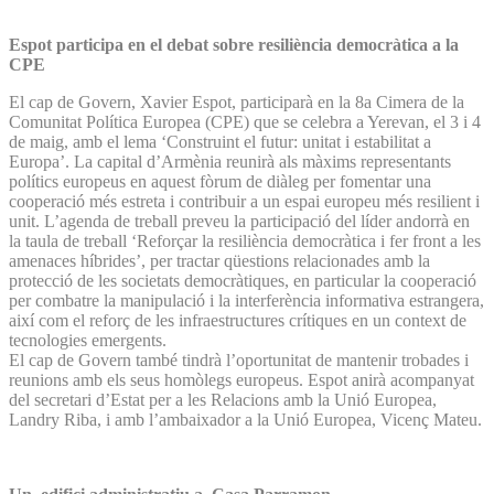
Espot participa en el debat sobre resiliència democràtica a la
CPE
El cap de Govern, Xavier Espot, participarà en la 8a Cimera de la
Comunitat Política Europea (CPE) que se celebra a Yerevan, el 3 i 4
de maig, amb el lema ‘Construint el futur: unitat i estabilitat a
Europa’. La capital d’Armènia reunirà als màxims representants
polítics europeus en aquest fòrum de diàleg per fomentar una
cooperació més estreta i contribuir a un espai europeu més resilient i
unit. L’agenda de treball preveu la participació del líder andorrà en
la taula de treball ‘Reforçar la resiliència democràtica i fer front a les
amenaces híbrides’, per tractar qüestions relacionades amb la
protecció de les societats democràtiques, en particular la cooperació
per combatre la manipulació i la interferència informativa estrangera,
així com el reforç de les infraestructures crítiques en un context de
tecnologies emergents.
El cap de Govern també tindrà l’oportunitat de mantenir trobades i
reunions amb els seus homòlegs europeus. Espot anirà acompanyat
del secretari d’Estat per a les Relacions amb la Unió Europea,
Landry Riba, i amb l’ambaixador a la Unió Europea, Vicenç Mateu.