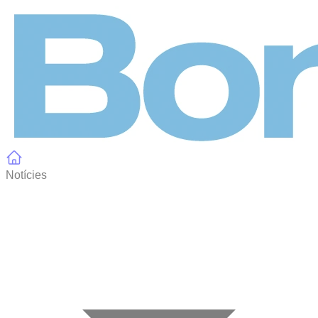
Panell de gestió de galetes
Notícies