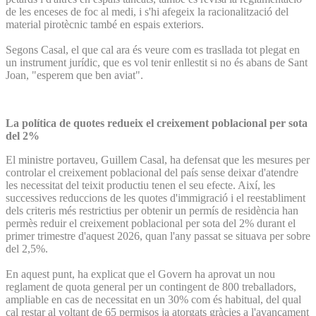
de les enceses de foc al medi, i s'hi afegeix la racionalització del
material pirotècnic també en espais exteriors.
Segons Casal, el que cal ara és veure com es trasllada tot plegat en
un instrument jurídic, que es vol tenir enllestit si no és abans de Sant
Joan, "esperem que ben aviat".
La política de quotes redueix el creixement poblacional per sota
del 2%
El ministre portaveu, Guillem Casal, ha defensat que les mesures per
controlar el creixement poblacional del país sense deixar d'atendre
les necessitat del teixit productiu tenen el seu efecte. Així, les
successives reduccions de les quotes d'immigració i el reestabliment
dels criteris més restrictius per obtenir un permís de residència han
permès reduir el creixement poblacional per sota del 2% durant el
primer trimestre d'aquest 2026, quan l'any passat se situava per sobre
del 2,5%.
En aquest punt, ha explicat que el Govern ha aprovat un nou
reglament de quota general per un contingent de 800 treballadors,
ampliable en cas de necessitat en un 30% com és habitual, del qual
cal restar al voltant de 65 permisos ja atorgats gràcies a l'avançament