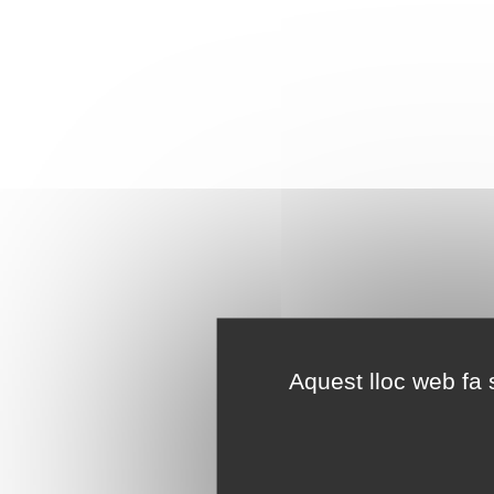
Aquest lloc web fa s