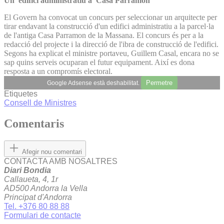
Un edifici administratiu a Casa Parramon
El Govern ha convocat un concurs per seleccionar un arquitecte per
tirar endavant la construcció d'un edifici administratiu a la parcel·la
de l'antiga Casa Parramon de la Massana. El concurs és per a la
redacció del projecte i la direcció de l'ibra de construcció de l'edifici.
Segons ha explicat el ministre portaveu, Guillem Casal, encara no se
sap quins serveis ocuparan el futur equipament. Així es dona
resposta a un compromís electoral.
Permetre
Google Adsense està deshabilitat.
Etiquetes
Consell de Ministres
Comentaris
Afegir nou comentari
CONTACTA AMB NOSALTRES
Diari Bondia
Callaueta, 4, 1r
AD500 Andorra la Vella
Principat d'Andorra
Tel. +376 80 88 88
Formulari de contacte