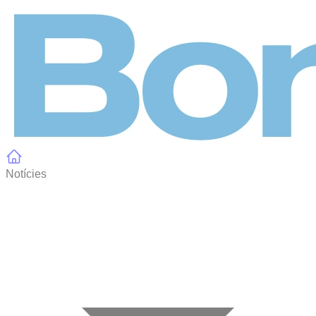
Panell de gestió de galetes
Notícies