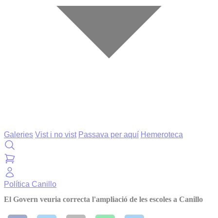
Galeries
Vist i no vist
Passava per aquí
Hemeroteca
Política
Canillo
El Govern veuria correcta l'ampliació de les escoles a Canillo