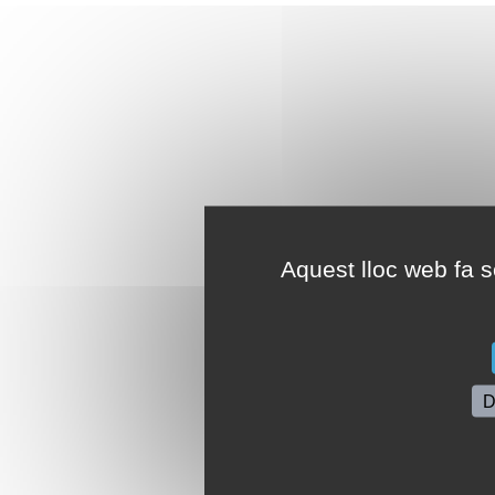
Aquest lloc web fa se
D