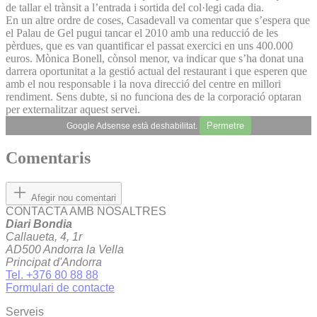
de tallar el trànsit a l’entrada i sortida del col·legi cada dia.
En un altre ordre de coses, Casadevall va comentar que s’espera que
el Palau de Gel pugui tancar el 2010 amb una reducció de les
pèrdues, que es van quantificar el passat exercici en uns 400.000
euros. Mònica Bonell, cònsol menor, va indicar que s’ha donat una
darrera oportunitat a la gestió actual del restaurant i que esperen que
amb el nou responsable i la nova direcció del centre en millori
rendiment. Sens dubte, si no funciona des de la corporació optaran
per externalitzar aquest servei.
Permetre
Google Adsense està deshabilitat.
Comentaris
Afegir nou comentari
CONTACTA AMB NOSALTRES
Diari Bondia
Callaueta, 4, 1r
AD500 Andorra la Vella
Principat d'Andorra
Tel. +376 80 88 88
Formulari de contacte
Serveis