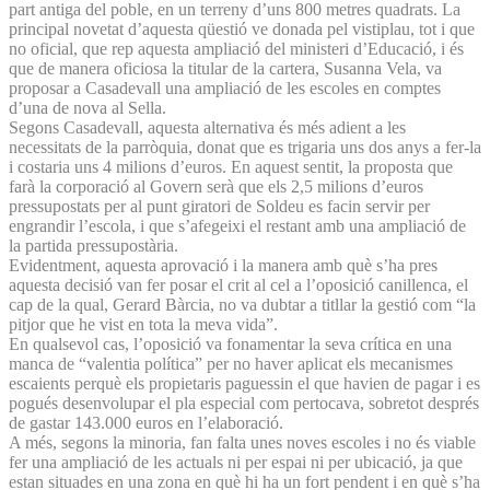
part antiga del poble, en un terreny d’uns 800 metres quadrats. La
principal novetat d’aquesta qüestió ve donada pel vistiplau, tot i que
no oficial, que rep aquesta ampliació del ministeri d’Educació, i és
que de manera oficiosa la titular de la cartera, Susanna Vela, va
proposar a Casadevall una ampliació de les escoles en comptes
d’una de nova al Sella.
Segons Casadevall, aquesta alternativa és més adient a les
necessitats de la parròquia, donat que es trigaria uns dos anys a fer-la
i costaria uns 4 milions d’euros. En aquest sentit, la proposta que
farà la corporació al Govern serà que els 2,5 milions d’euros
pressupostats per al punt giratori de Soldeu es facin servir per
engrandir l’escola, i que s’afegeixi el restant amb una ampliació de
la partida pressupostària.
Evidentment, aquesta aprovació i la manera amb què s’ha pres
aquesta decisió van fer posar el crit al cel a l’oposició canillenca, el
cap de la qual, Gerard Bàrcia, no va dubtar a titllar la gestió com “la
pitjor que he vist en tota la meva vida”.
En qualsevol cas, l’oposició va fonamentar la seva crítica en una
manca de “valentia política” per no haver aplicat els mecanismes
escaients perquè els propietaris paguessin el que havien de pagar i es
pogués desenvolupar el pla especial com pertocava, sobretot després
de gastar 143.000 euros en l’elaboració.
A més, segons la minoria, fan falta unes noves escoles i no és viable
fer una ampliació de les actuals ni per espai ni per ubicació, ja que
estan situades en una zona en què hi ha un fort pendent i en què s’ha