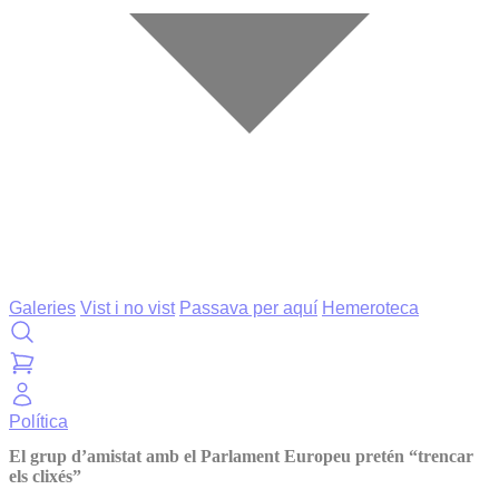
Galeries
Vist i no vist
Passava per aquí
Hemeroteca
Política
El grup d’amistat amb el Parlament Europeu pretén “trencar
els clixés”