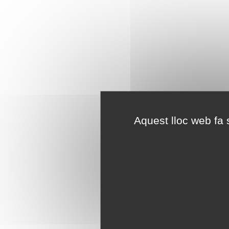
Aquest lloc web fa s