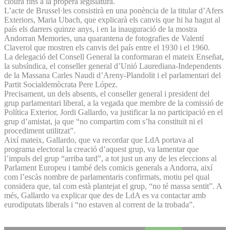
clourà fins a la propera legislatura.
L’acte de Brussel·les consistirà en una ponència de la titular d’Afers
Exteriors, Maria Ubach, que explicarà els canvis que hi ha hagut al
país els darrers quinze anys, i en la inauguració de la mostra
Andorran Memories, una quarantena de fotografies de Valentí
Claverol que mostren els canvis del país entre el 1930 i el 1960.
La delegació del Consell General la conformaran el mateix Enseñat,
la subsíndica, el conseller general d’Unió Laurediana-Independents
de la Massana Carles Naudi d’Areny-Plandolit i el parlamentari del
Partit Socialdemòcrata Pere López.
Precisament, un dels absents, el conseller general i president del
grup parlamentari liberal, a la vegada que membre de la comissió de
Política Exterior, Jordi Gallardo, va justificar la no participació en el
grup d’amistat, ja que “no compartim com s’ha constituït ni el
procediment utilitzat”.
Així mateix, Gallardo, que va recordar que LdA portava al
programa electoral la creació d’aquest grup, va lamentar que
l’impuls del grup “arriba tard”, a tot just un any de les eleccions al
Parlament Europeu i també dels comicis generals a Andorra, així
com l’escàs nombre de parlamentaris confirmats, motiu pel qual
considera que, tal com està plantejat el grup, “no té massa sentit”. A
més, Gallardo va explicar que des de LdA es va contactar amb
eurodiputats liberals i “no estaven al corrent de la trobada”.