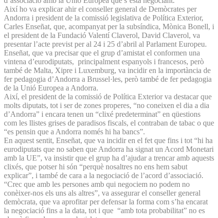
d’associació amb la Unió Europea que s’està negociant.
Així ho va explicar ahir el conseller general de Demòcrates per
Andorra i president de la comissió legislativa de Política Exterior,
Carles Enseñat, que, acompanyat per la subsíndica, Mònica Bonell, i
el president de la Fundació Valentí Claverol, David Claverol, va
presentar l’acte previst per al 24 i 25 d’abril al Parlament Europeu.
Enseñat, que va precisar que el grup d’amistat el conformen una
vintena d’eurodiputats, principalment espanyols i francesos, però
també de Malta, Xipre i Luxemburg, va incidir en la importància de
fer pedagogia d’Andorra a Brussel·les, però també de fer pedagogia
de la Unió Europea a Andorra.
Així, el president de la comissió de Política Exterior va destacar que
molts diputats, tot i ser de zones properes, “no coneixen el dia a dia
d’Andorra” i encara tenen un “clixé predeterminat” en qüestions
com les llistes grises de paradisos fiscals, el contraban de tabac o que
“es pensin que a Andorra només hi ha bancs”.
En aquest sentit, Enseñat, que va incidir en el fet que fins i tot “hi ha
eurodiputats que no saben que Andorra ha signat un Acord Monetari
amb la UE”, va insistir que el grup ha d’ajudar a trencar amb aquests
clixés, que potser hi són “perquè nosaltres no ens hem sabut
explicar”, i també de cara a la negociació de l’acord d’associació.
“Crec que amb les persones amb qui negociem no podem no
conèixer-nos els uns als altres”, va assegurar el conseller general
demòcrata, que va aprofitar per defensar la forma com s’ha encarat
la negociació fins a la data, tot i que “amb tota probabilitat” no es