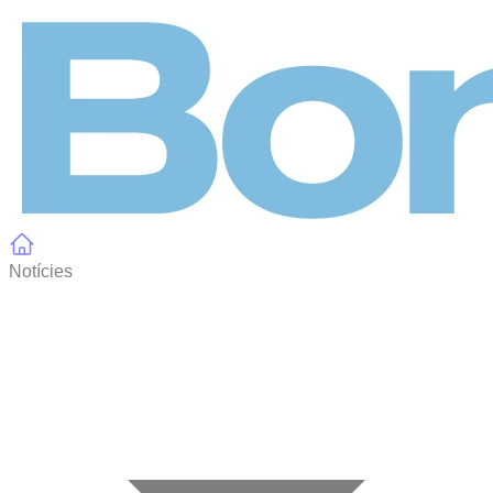
Panell de gestió de galetes
Notícies