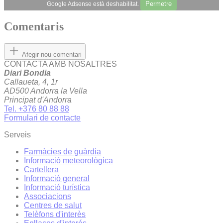
Permetre
Google Adsense està deshabilitat.
Comentaris
Afegir nou comentari
CONTACTA AMB NOSALTRES
Diari Bondia
Callaueta, 4, 1r
AD500 Andorra la Vella
Principat d'Andorra
Tel. +376 80 88 88
Formulari de contacte
Serveis
Farmàcies de guàrdia
Informació meteorològica
Cartellera
Informació general
Informació turística
Associacions
Centres de salut
Telèfons d'interès