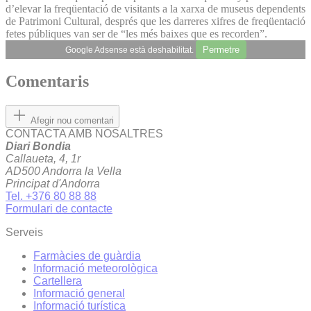
d’elevar la freqüentació de visitants a la xarxa de museus dependents
de Patrimoni Cultural, després que les darreres xifres de freqüentació
fetes públiques van ser de “les més baixes que es recorden”.
Permetre
Google Adsense està deshabilitat.
Comentaris
Afegir nou comentari
CONTACTA AMB NOSALTRES
Diari Bondia
Callaueta, 4, 1r
AD500 Andorra la Vella
Principat d'Andorra
Tel. +376 80 88 88
Formulari de contacte
Serveis
Farmàcies de guàrdia
Informació meteorològica
Cartellera
Informació general
Informació turística