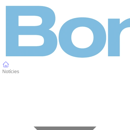
Panell de gestió de galetes
Notícies