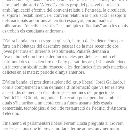
terme pel ministeri d’Afers Exteriors prop del país veí en relació
amb l’aplicació efectiva del conveni relatiu a l’entrada, la circulació,
el sojorn i l’establiment, i el conveni relatiu a la circulació i el sojorn
dels nacionals andorrans al territori espanyol, encaminades a
millorar-ne l’efectivitat vistes “les múltiples dificultats” amb les quals
es troben els estudiants andorrans.
D’altra banda, en una segona qüestió, i arran de les detencions per
furts en habitatges del desembre passat i de la més recent de dos
joves per furts en diferents establiments, Pallarés demana a
l’executiu pel nombre de denúncies fetes per delictes contra el
patrimoni des del setembre de l’any passat fins ara, i si constitueixen
un increment significatiu respecte a les denúncies fetes pels mateixos
delictes en el mateix període d’anys anteriors.
D’altra banda, el president suplent del grup liberal, Jordi Gallardo, i
com a complement a una demanda d’informació que va fer relativa
als estudis de mercat i els informes econòmics del projecte de
l’edifici The Cloud, pregunta a l’executiu pels operadors amb els
quals s’ha arribat a un acord com a futurs usuaris dels espais
comercials, tecnològics, d’oci i de restauració de l’edifici d’Andorra
Telecom.
Finalment, el parlamentari liberal Ferran Costa pregunta al Govern
per les accions que té previst portar a terme aquest any per mirar