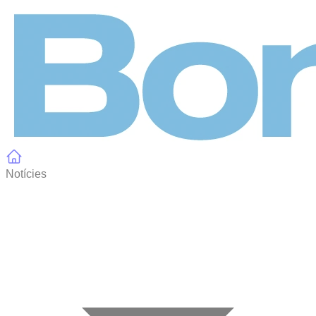
Panell de gestió de galetes
Notícies