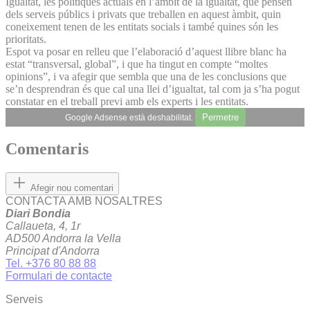
Igualtat, les polítiques actuals en l’àmbit de la igualtat, què pensen
dels serveis públics i privats que treballen en aquest àmbit, quin
coneixement tenen de les entitats socials i també quines són les
prioritats.
Espot va posar en relleu que l’elaboració d’aquest llibre blanc ha
estat “transversal, global”, i que ha tingut en compte “moltes
opinions”, i va afegir que sembla que una de les conclusions que
se’n desprendran és que cal una llei d’igualtat, tal com ja s’ha pogut
constatar en el treball previ amb els experts i les entitats.
Permetre
Google Adsense està deshabilitat.
Comentaris
Afegir nou comentari
CONTACTA AMB NOSALTRES
Diari Bondia
Callaueta, 4, 1r
AD500 Andorra la Vella
Principat d'Andorra
Tel. +376 80 88 88
Formulari de contacte
Serveis