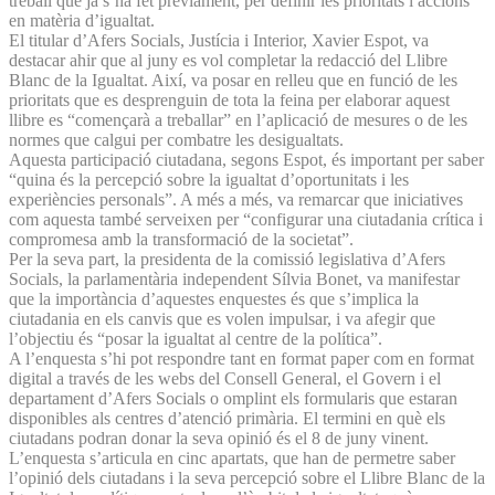
treball que ja s’ha fet prèviament, per definir les prioritats i accions
en matèria d’igualtat.
El titular d’Afers Socials, Justícia i Interior, Xavier Espot, va
destacar ahir que al juny es vol completar la redacció del Llibre
Blanc de la Igualtat. Així, va posar en relleu que en funció de les
prioritats que es desprenguin de tota la feina per elaborar aquest
llibre es “començarà a treballar” en l’aplicació de mesures o de les
normes que calgui per combatre les des­igualtats.
Aquesta participació ciutadana, segons Espot, és important per saber
“quina és la percepció sobre la igualtat d’oportunitats i les
experiències personals”. A més a més, va remarcar que iniciatives
com aquesta també serveixen per “configurar una ciutadania crítica i
compromesa amb la transformació de la societat”.
Per la seva part, la presidenta de la comissió legislativa d’Afers
Socials, la parlamentària independent Sílvia Bonet, va manifestar
que la importància d’aquestes enquestes és que s’implica la
ciutadania en els canvis que es volen impulsar, i va afegir que
l’objectiu és “posar la igualtat al centre de la política”.
A l’enquesta s’hi pot respondre tant en format paper com en format
digital a través de les webs del Consell General, el Govern i el
departament d’Afers Socials o omplint els formularis que estaran
disponibles als centres d’atenció primària. El termini en què els
ciutadans podran donar la seva opinió és el 8 de juny vinent.
L’enquesta s’articula en cinc apartats, que han de permetre saber
l’opinió dels ciutadans i la seva percepció sobre el Llibre Blanc de la