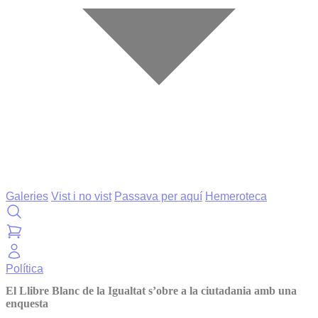
Galeries
Vist i no vist
Passava per aquí
Hemeroteca
Política
El Llibre Blanc de la Igualtat s’obre a la ciutadania amb una
enquesta