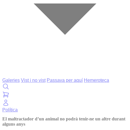
Galeries
Vist i no vist
Passava per aquí
Hemeroteca
Política
El maltractador d’un animal no podrà tenir-ne un altre durant
alguns anys