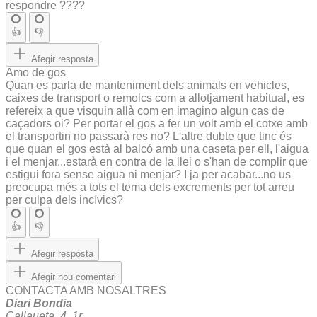
respondre ????
👍
👎
Afegir resposta
Amo de gos
Quan es parla de manteniment dels animals en vehicles,
caixes de transport o remolcs com a allotjament habitual, es
refereix a que visquin allà com en imagino algun cas de
caçadors oi? Per portar el gos a fer un volt amb el cotxe amb
el transportin no passarà res no? L'altre dubte que tinc és
que quan el gos està al balcó amb una caseta per ell, l'aigua
i el menjar...estarà en contra de la llei o s'han de complir que
estigui fora sense aigua ni menjar? I ja per acabar...no us
preocupa més a tots el tema dels excrements per tot arreu
per culpa dels incívics?
👍
👎
Afegir resposta
Afegir nou comentari
CONTACTA AMB NOSALTRES
Diari Bondia
Callaueta, 4, 1r