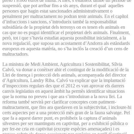
presó i 9.000 euros de multa. A més, s’estableix també un període de
suspensió, que pot arribar fins a sis anys, durant el qual aquelles
persones que hagin estat sancionades administrativament o
penalment per maltractament no podran tenir animals. En el capítol
d’infraccions i sancions, s’introdueix també la responsabilitat
subsidiària de la propietat dels terrenys on es tenen els animals en
cas que no es pugui identificar el propietari dels animals. Finalment,
però, tot i que s’havia estudiat aquesta possibilitat inicialment, a la
nova regulació, que suposa un acostament d’Andorra als estàndards
europeus en aquesta matèria, no s’ha inclòs la creació d’un cens de
maltractadors.
La ministra de Medi Ambient, Agricultura i Sostenibilitat, Sílvia
Calvó, va donar a conèixer ahir el contingut de la modificació de la
Llei de tinença i protecció dels animals, acompanyada del director
d’Agricultura, Landry Riba. Calvó va explicar que la implantació
d’inspeccions regulars des que el 2012 es van aprovar els darrers
canvis legislatius en aquest àmbit ha permès identificar situacions
que la norma no preveu i que ara s’introduiran a la nova llei. La
reforma també servirà per clarificar conceptes com patiment-
maltractament, que fins ara quedaven en la subjectivitat, i incloure-hi
certs aspectes per a una protecció més gran de la fauna salvatge. Pel
que fa a aquest darrer punt, es prohibeix la captura d’animals
silvestres per ser mantinguts en captivitat, per a exhibició pública o
per fer-ne cria en captivitat (excepte espècies amenaçades) i es