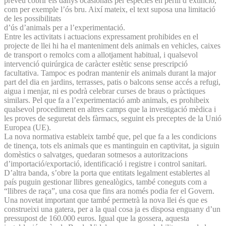
preveu cobrir els danys ocasionats per espècies en perill d’extinció,
com per exemple l’ós bru. Així mateix, el text suposa una limitació
de les possibilitats
d’ús d’animals per a l’experimentació.
Entre les activitats i actuacions expressament prohibides en el
projecte de llei hi ha el manteniment dels animals en vehicles, caixes
de transport o remolcs com a allotjament habitual, i qualsevol
intervenció quirúrgica de caràcter estètic sense prescripció
facultativa. Tampoc es podran mantenir els animals durant la major
part del dia en jardins, terrasses, patis o balcons sense accés a refugi,
aigua i menjar, ni es podrà celebrar curses de braus o pràctiques
similars. Pel que fa a l’experimentació amb animals, es prohibeix
qualsevol procediment en altres camps que la investigació mèdica i
les proves de seguretat dels fàrmacs, seguint els preceptes de la Unió
Europea (UE).
La nova normativa estableix també que, pel que fa a les condicions
de tinença, tots els animals que es mantinguin en captivitat, ja siguin
domèstics o salvatges, quedaran sotmesos a autoritzacions
d’importació/exportació, identificació i registre i control sanitari.
D’altra banda, s’obre la porta que entitats legalment establertes al
país puguin gestionar llibres genealògics, també coneguts com a
“llibres de raça”, una cosa que fins ara només podia fer el Govern.
Una novetat important que també permetrà la nova llei és que es
construeixi una gatera, per a la qual cosa ja es disposa enguany d’un
pressupost de 160.000 euros. Igual que la gossera, aquesta