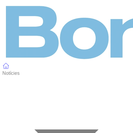
Panell de gestió de galetes
Notícies