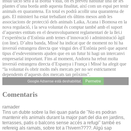
instal·lació serà a la Borda Vidal, on es preveu habilitar una de les
plantes d’una borda amb aquesta finalitat, així com un espai per tenir
animals en quarantena. En total es podrà acollir una quarantena de
gats. El ministeri ha estat treballant els últims mesos amb les
associacions de protecció dels animals Laika, Acana i Bomosa en la
nova regulació, i la seva voluntat és comptar també amb el suport
d’aquestes entitats en el desenvolupament reglamentari de la llei.i
l’experiència d’Estònia amb temes d’innovació i administració àgil
(on line). D’altra banda, Missé ha indicat que de moment no hi ha
inversió estrangera directa que vingui des d’Estònia però que aquest
tipus d’esdeveniments ajuden que en un futur hi hagi un intercanvi
empresarial important. Fins al moment, Andorra ha rebut molta
inversió estrangera directa d’Espanya i França i Missé ha afegit que
“la voluntat és obrir molts més mercats per no ser estrictament
dependents d’aquests dos mercats tan pròxims”.
Permetre
Google Adsense està deshabilitat.
Comentaris
ramader
Tins un dubte sobre la llei quan parla de "No es podran
mantenir els animals durant la major part del dia en jardins,
terrasses, patis o balcons sense accés a refugi" també es
refereig als ramats, sobre tot a l'hivern????. Algú sap