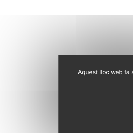
Aquest lloc web fa s