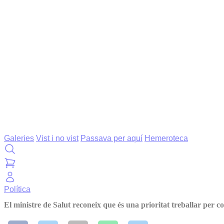
Galeries
Vist i no vist
Passava per aquí
Hemeroteca
Política
El ministre de Salut reconeix que és una prioritat treballar per co