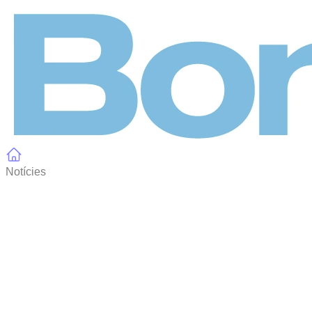
Panell de gestió de galetes
Notícies