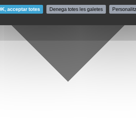
K, acceptar totes
Denega totes les galetes
Personalit