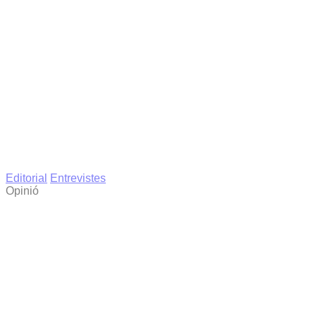
Editorial
Entrevistes
Opinió