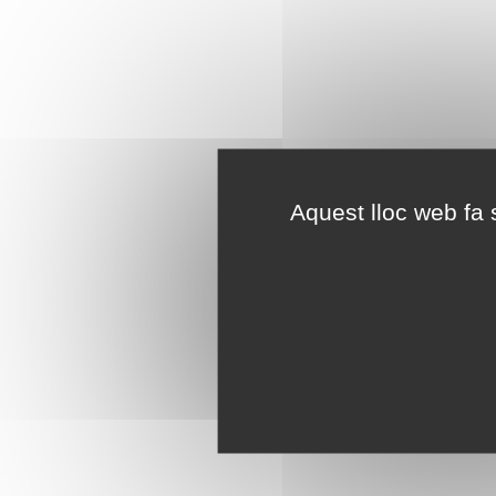
Aquest lloc web fa s