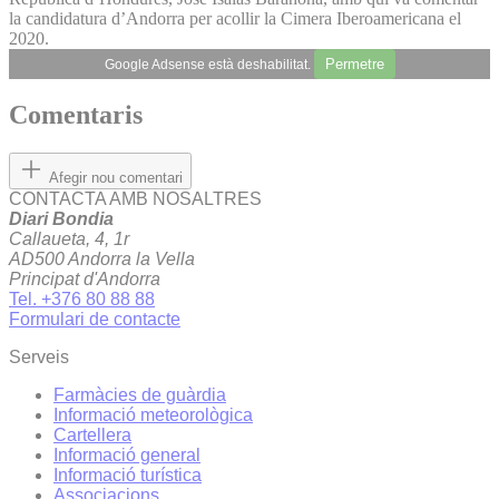
la candidatura d’Andorra per acollir la Cimera Iberoamericana el
2020.
Permetre
Google Adsense està deshabilitat.
Comentaris
Afegir nou comentari
CONTACTA AMB NOSALTRES
Diari Bondia
Callaueta, 4, 1r
AD500 Andorra la Vella
Principat d'Andorra
Tel. +376 80 88 88
Formulari de contacte
Serveis
Farmàcies de guàrdia
Informació meteorològica
Cartellera
Informació general
Informació turística
Associacions