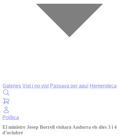
Galeries
Vist i no vist
Passava per aquí
Hemeroteca
Política
El ministre Josep Borrell visitarà Andorra els dies 3 i 4
d’octubre