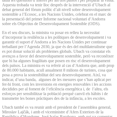
taula les qüestions d’interès per als dos països i per preparar la visita.
Aquesta trobada va tenir lloc després de la intervenció d’Ubach al
debat general del fòrum polític d’alt nivell sobre desenvolupament
sostenible a l’Ecosoc, a les Nacions Unides, celebrat en el marc de
la presentació del primer Informe nacional voluntari d’Andorra
sobre els Objectius de Desenvolupament Sostenible (ODS).
En el seu discurs, la ministra va posar en relleu la necessitat
d’incorporar la resiliència a les polítiques de desenvolupament i va
garantir el suport d’Andorra a les Nacions Unides per continuar
treballant per l’Agenda 2030, ja que és des del multilateralisme que
es pot donar solució als problemes globals. Ubach va constatar els
avenços a favor del desenvolupament sostenible, però va reconèixer
que hi ha algunes fragilitats que posen en risc el desenvolupament
dels països. La ministra es va referir al cas d’Andorra que, amb prop
de 80.000 habitants, acull anualment 8 milions de turistes, cosa que
posa a prova la sostenibilitat del seu desenvolupament. Així, va
indicar, d’una banda, algunes de les mesures que s’han aplicat per
fer-hi front, com les inversions en energies renovables i les accions
decidides per al foment de l’eficiència energètica i, de l’altra, els
esforços per sensibilitzar la població perquè canviï els hàbits i de
transmetre les bones pràctiques des de la infància, a les escoles.
Ubach també es va reunir amb el president de l’assemblea general,
Miroslav Lajčák, i amb el viceministre d’Afers Exteriors de la
República d’Hondures, José Isaías Barahona, amb qui va comentar