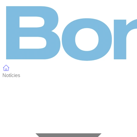
Panell de gestió de galetes
Notícies