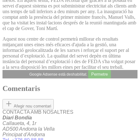
mesos. En aquest sentit, FEDA recorda que gràcies a la posada en
servei d'aquest sistema es pot subministrar electricitat als clients amb
uns temps de tall inferiors a deu minuts per any. La inauguració ha
comptat amb la presència del primer ministre francès, Manuel Valls,
que ha visitat les instal·lacions després de la reunió mantinguda amb
el cap de Gover, Toni Martí.
Aquest nou centre de control permetrà millorar els resultats
mitjançant unes eines més eficaces d'ajuda a la gestió, una
informació geolocalitzada de les xarxes i reforçar el suport per al
personal d’explotació. La qualitat del servei depèn en última
instància del personal d’explotació i des de FEDA s'ha volgut posar
a la seva disposició les millors eines per facilitar el seu treball.
Permetre
Google Adsense està deshabilitat.
Comentaris
Afegir nou comentari
CONTACTA AMB NOSALTRES
Diari Bondia
Callaueta, 4, 1r
AD500 Andorra la Vella
Principat d'Andorra