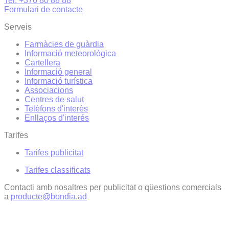
Tel. +376 80 88 88
Formulari de contacte
Serveis
Farmàcies de guàrdia
Informació meteorològica
Cartellera
Informació general
Informació turística
Associacions
Centres de salut
Telèfons d'interès
Enllaços d'interés
Tarifes
Tarifes publicitat
Tarifes classificats
Contacti amb nosaltres per publicitat o qüestions comercials
a
producte@bondia.ad