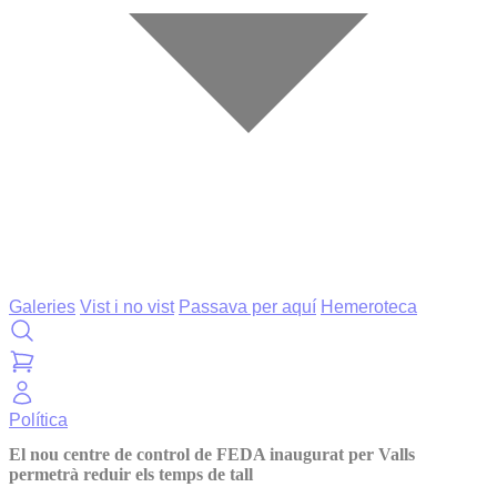
Galeries
Vist i no vist
Passava per aquí
Hemeroteca
Política
El nou centre de control de FEDA inaugurat per Valls
permetrà reduir els temps de tall