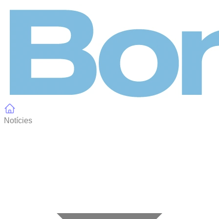
Panell de gestió de galetes
Notícies