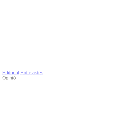
Editorial
Entrevistes
Opinió