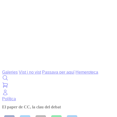
Galeries
Vist i no vist
Passava per aquí
Hemeroteca
Política
El paper de CC, la clau del debat