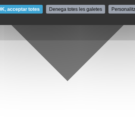
K, acceptar totes
Denega totes les galetes
Personalit