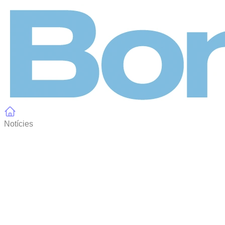
Panell de gestió de galetes
Notícies