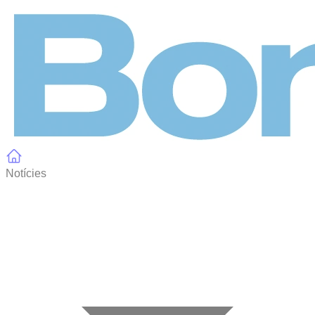
Panell de gestió de galetes
Notícies