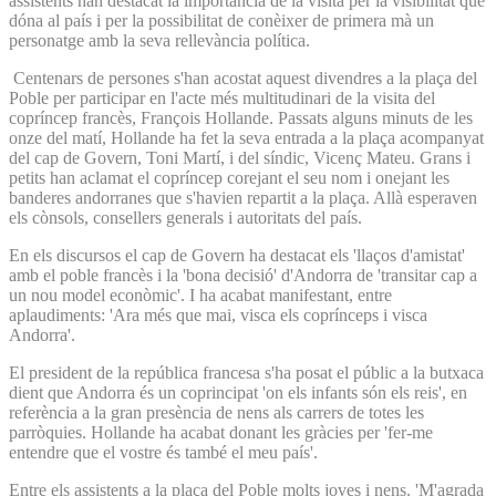
assistents han destacat la importància de la visita per la visibilitat que
dóna al país i per la possibilitat de conèixer de primera mà un
personatge amb la seva rellevància política.
Centenars de persones s'han acostat aquest divendres a la plaça del
Poble per participar en l'acte més multitudinari de la visita del
copríncep francès, François Hollande. Passats alguns minuts de les
onze del matí, Hollande ha fet la seva entrada a la plaça acompanyat
del cap de Govern, Toni Martí, i del síndic, Vicenç Mateu. Grans i
petits han aclamat el copríncep corejant el seu nom i onejant les
banderes andorranes que s'havien repartit a la plaça. Allà esperaven
els cònsols, consellers generals i autoritats del país.
En els discursos el cap de Govern ha destacat els 'llaços d'amistat'
amb el poble francès i la 'bona decisió' d'Andorra de 'transitar cap a
un nou model econòmic'. I ha acabat manifestant, entre
aplaudiments: 'Ara més que mai, visca els coprínceps i visca
Andorra'.
El president de la república francesa s'ha posat el públic a la butxaca
dient que Andorra és un coprincipat 'on els infants són els reis', en
referència a la gran presència de nens als carrers de totes les
parròquies. Hollande ha acabat donant les gràcies per 'fer-me
entendre que el vostre és també el meu país'.
Entre els assistents a la plaça del Poble molts joves i nens. 'M'agrada