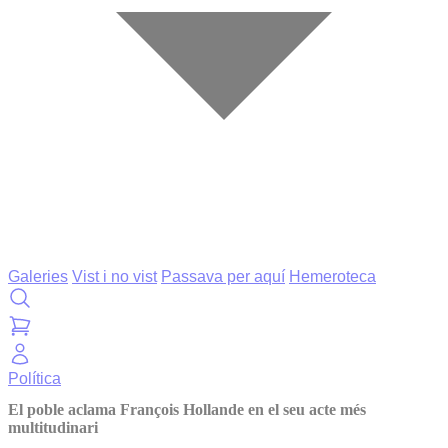
Galeries
Vist i no vist
Passava per aquí
Hemeroteca
Política
El poble aclama François Hollande en el seu acte més
multitudinari