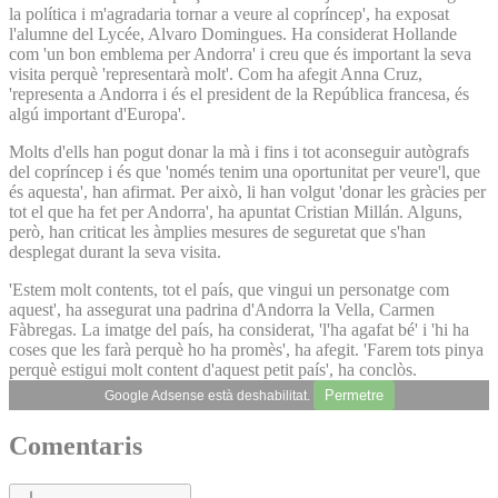
la política i m'agradaria tornar a veure al copríncep', ha exposat
l'alumne del Lycée, Alvaro Domingues. Ha considerat Hollande
com 'un bon emblema per Andorra' i creu que és important la seva
visita perquè 'representarà molt'. Com ha afegit Anna Cruz,
'representa a Andorra i és el president de la República francesa, és
algú important d'Europa'.
Molts d'ells han pogut donar la mà i fins i tot aconseguir autògrafs
del copríncep i és que 'només tenim una oportunitat per veure'l, que
és aquesta', han afirmat. Per això, li han volgut 'donar les gràcies per
tot el que ha fet per Andorra', ha apuntat Cristian Millán. Alguns,
però, han criticat les àmplies mesures de seguretat que s'han
desplegat durant la seva visita.
'Estem molt contents, tot el país, que vingui un personatge com
aquest', ha assegurat una padrina d'Andorra la Vella, Carmen
Fàbregas. La imatge del país, ha considerat, 'l'ha agafat bé' i 'hi ha
coses que les farà perquè ho ha promès', ha afegit. 'Farem tots pinya
perquè estigui molt content d'aquest petit país', ha conclòs.
Permetre
Google Adsense està deshabilitat.
Comentaris