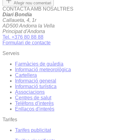
Afegir nou comentari
CONTACTA AMB NOSALTRES
Diari Bondia
Callaueta, 4, 1r
AD500 Andorra la Vella
Principat d'Andorra
Tel. +376 80 88 88
Formulari de contacte
Serveis
Farmàcies de guàrdia
Informació meteorològica
Cartellera
Informació general
Informació turística
Associacions
Centres de salut
Telèfons d'interès
Enllaços d'interés
Tarifes
Tarifes publicitat