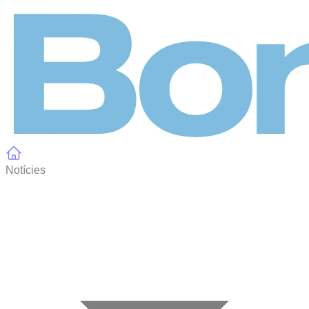
Panell de gestió de galetes
Notícies