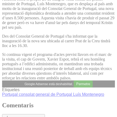
ministre de Portugal, Luís Montenegro, que es desplaça al país amb
motiu de la inauguració del Consolat General de Portugal, una nova
representació diplomàtica destinada a atendre una comunitat resident
d’unes 8.500 persones. Aquesta visita s'havia de produir el passat 29
de gener però es va haver d'anul·lar pels danys del temporal Kristin
pel seu país.
Des del Consolat General de Portugal s'ha informat que la
inauguració de la nova seu ubicada al carrer Prat de la Creu tindrà
lloc a les 16.30.
Si continua vigent el programa d'actes previst llavors en el marc de
la visita, el cap de Govern, Xavier Espot, rebrà el seu homòleg
portuguès a l’edifici administratiu, on mantindran una trobada
institucional i una reunió posterior de treball amb els equips tècnics
per abordar diverses qüestions d’interès bilateral, així com per
reforçar les relacions entre ambdós països.
Permetre
Google Adsense està deshabilitat.
Etiquetes
Portugal
consolat general de Portugal
Luís Montenegro
Comentaris