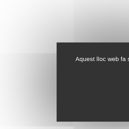
Aquest lloc web fa s