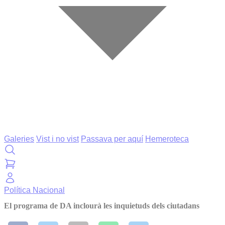
Galeries
Vist i no vist
Passava per aquí
Hemeroteca
Política
Nacional
El programa de DA inclourà les inquietuds dels ciutadans