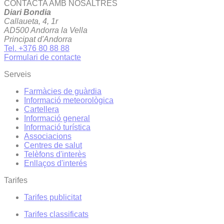
CONTACTA AMB NOSALTRES
Diari Bondia
Callaueta, 4, 1r
AD500 Andorra la Vella
Principat d'Andorra
Tel. +376 80 88 88
Formulari de contacte
Serveis
Farmàcies de guàrdia
Informació meteorològica
Cartellera
Informació general
Informació turística
Associacions
Centres de salut
Telèfons d'interès
Enllaços d'interés
Tarifes
Tarifes publicitat
Tarifes classificats