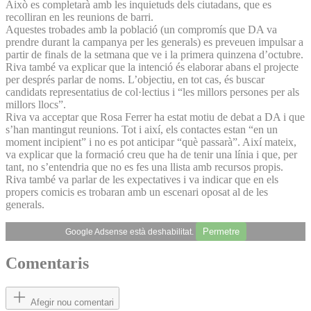
Això es completarà amb les inquietuds dels ciutadans, que es
recolliran en les reunions de barri.
Aquestes trobades amb la població (un compromís que DA va
prendre durant la campanya per les generals) es preveuen impulsar a
partir de finals de la setmana que ve i la primera quinzena d’octubre.
Riva també va explicar que la intenció és elaborar abans el projecte
per després parlar de noms. L’objectiu, en tot cas, és buscar
candidats representatius de col·lectius i “les millors persones per als
millors llocs”.
Riva va acceptar que Rosa Ferrer ha estat motiu de debat a DA i que
s’han mantingut reunions. Tot i així, els contactes estan “en un
moment incipient” i no es pot anticipar “què passarà”. Així mateix,
va explicar que la formació creu que ha de tenir una línia i que, per
tant, no s’entendria que no es fes una llista amb recursos propis.
Riva també va parlar de les expectatives i va indicar que en els
propers comicis es trobaran amb un escenari oposat al de les
generals.
Permetre
Google Adsense està deshabilitat.
Comentaris
Afegir nou comentari