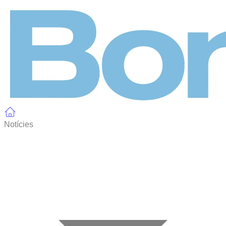
Panell de gestió de galetes
Notícies