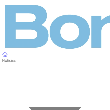
Panell de gestió de galetes
Notícies