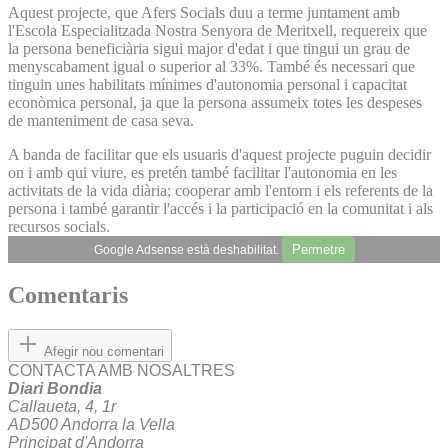
Aquest projecte, que Afers Socials duu a terme juntament amb
l'Escola Especialitzada Nostra Senyora de Meritxell, requereix que
la persona beneficiària sigui major d'edat i que tingui un grau de
menyscabament igual o superior al 33%. També és necessari que
tinguin unes habilitats mínimes d'autonomia personal i capacitat
econòmica personal, ja que la persona assumeix totes les despeses
de manteniment de casa seva.
A banda de facilitar que els usuaris d'aquest projecte puguin decidir
on i amb qui viure, es pretén també facilitar l'autonomia en les
activitats de la vida diària; cooperar amb l'entorn i els referents de la
persona i també garantir l'accés i la participació en la comunitat i als
recursos socials.
Permetre
Google Adsense està deshabilitat.
Comentaris
Afegir nou comentari
CONTACTA AMB NOSALTRES
Diari Bondia
Callaueta, 4, 1r
AD500 Andorra la Vella
Principat d'Andorra