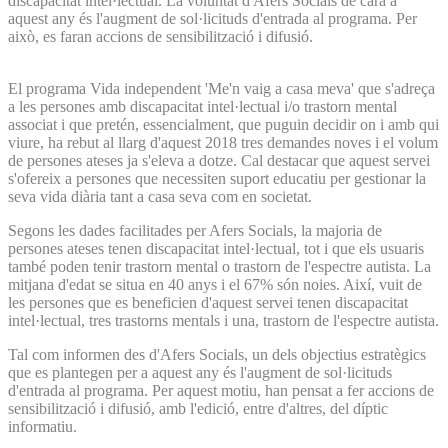
discapacitat intel·lectual. La voluntat d'Afers Socials de cara a
aquest any és l'augment de sol·licituds d'entrada al programa. Per
això, es faran accions de sensibilització i difusió.
El programa Vida independent 'Me'n vaig a casa meva' que s'adreça
a les persones amb discapacitat intel·lectual i/o trastorn mental
associat i que pretén, essencialment, que puguin decidir on i amb qui
viure, ha rebut al llarg d'aquest 2018 tres demandes noves i el volum
de persones ateses ja s'eleva a dotze. Cal destacar que aquest servei
s'ofereix a persones que necessiten suport educatiu per gestionar la
seva vida diària tant a casa seva com en societat.
Segons les dades facilitades per Afers Socials, la majoria de
persones ateses tenen discapacitat intel·lectual, tot i que els usuaris
també poden tenir trastorn mental o trastorn de l'espectre autista. La
mitjana d'edat se situa en 40 anys i el 67% són noies. Així, vuit de
les persones que es beneficien d'aquest servei tenen discapacitat
intel·lectual, tres trastorns mentals i una, trastorn de l'espectre autista.
Tal com informen des d'Afers Socials, un dels objectius estratègics
que es plantegen per a aquest any és l'augment de sol·licituds
d'entrada al programa. Per aquest motiu, han pensat a fer accions de
sensibilització i difusió, amb l'edició, entre d'altres, del díptic
informatiu.