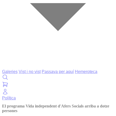
Galeries
Vist i no vist
Passava per aquí
Hemeroteca
Política
El programa Vida independent d'Afers Socials arriba a dotze
persones