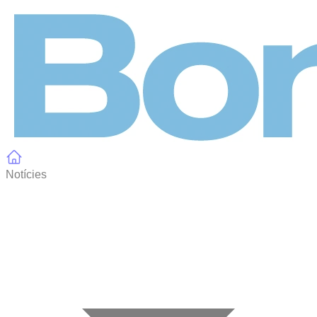
Panell de gestió de galetes
Notícies