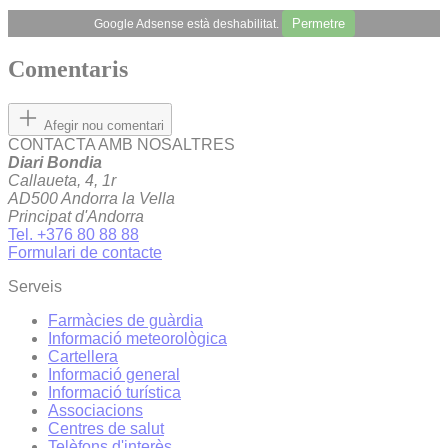
Permetre
Google Adsense està deshabilitat.
Comentaris
Afegir nou comentari
CONTACTA AMB NOSALTRES
Diari Bondia
Callaueta, 4, 1r
AD500 Andorra la Vella
Principat d'Andorra
Tel. +376 80 88 88
Formulari de contacte
Serveis
Farmàcies de guàrdia
Informació meteorològica
Cartellera
Informació general
Informació turística
Associacions
Centres de salut
Telèfons d'interès