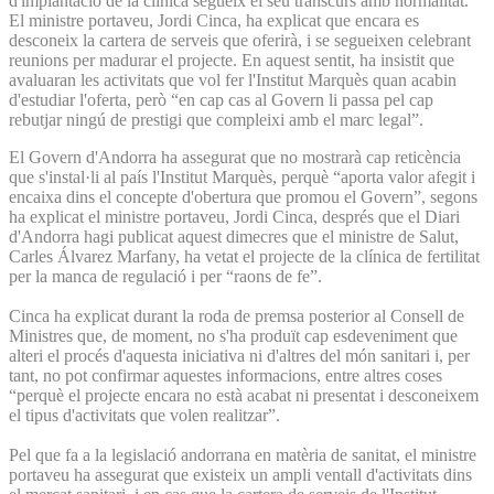
d'implantació de la clínica segueix el seu transcurs amb normalitat.
El ministre portaveu, Jordi Cinca, ha explicat que encara es
desconeix la cartera de serveis que oferirà, i se segueixen celebrant
reunions per madurar el projecte. En aquest sentit, ha insistit que
avaluaran les activitats que vol fer l'Institut Marquès quan acabin
d'estudiar l'oferta, però “en cap cas al Govern li passa pel cap
rebutjar ningú de prestigi que compleixi amb el marc legal”.
El Govern d'Andorra ha assegurat que no mostrarà cap reticència
que s'instal·li al país l'Institut Marquès, perquè “aporta valor afegit i
encaixa dins el concepte d'obertura que promou el Govern”, segons
ha explicat el ministre portaveu, Jordi Cinca, després que el Diari
d'Andorra hagi publicat aquest dimecres que el ministre de Salut,
Carles Álvarez Marfany, ha vetat el projecte de la clínica de fertilitat
per la manca de regulació i per “raons de fe”.
Cinca ha explicat durant la roda de premsa posterior al Consell de
Ministres que, de moment, no s'ha produït cap esdeveniment que
alteri el procés d'aquesta iniciativa ni d'altres del món sanitari i, per
tant, no pot confirmar aquestes informacions, entre altres coses
“perquè el projecte encara no està acabat ni presentat i desconeixem
el tipus d'activitats que volen realitzar”.
Pel que fa a la legislació andorrana en matèria de sanitat, el ministre
portaveu ha assegurat que existeix un ampli ventall d'activitats dins