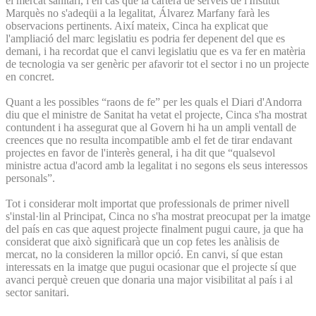
el mercat sanitari, i en cas que la cartera de serveis de l'Institut
Marquès no s'adeqüi a la legalitat, Álvarez Marfany farà les
observacions pertinents. Així mateix, Cinca ha explicat que
l'ampliació del marc legislatiu es podria fer depenent del que es
demani, i ha recordat que el canvi legislatiu que es va fer en matèria
de tecnologia va ser genèric per afavorir tot el sector i no un projecte
en concret.
Quant a les possibles “raons de fe” per les quals el Diari d'Andorra
diu que el ministre de Sanitat ha vetat el projecte, Cinca s'ha mostrat
contundent i ha assegurat que al Govern hi ha un ampli ventall de
creences que no resulta incompatible amb el fet de tirar endavant
projectes en favor de l'interès general, i ha dit que “qualsevol
ministre actua d'acord amb la legalitat i no segons els seus interessos
personals”.
Tot i considerar molt importat que professionals de primer nivell
s'instal·lin al Principat, Cinca no s'ha mostrat preocupat per la imatge
del país en cas que aquest projecte finalment pugui caure, ja que ha
considerat que això significarà que un cop fetes les anàlisis de
mercat, no la consideren la millor opció. En canvi, sí que estan
interessats en la imatge que pugui ocasionar que el projecte sí que
avanci perquè creuen que donaria una major visibilitat al país i al
sector sanitari.