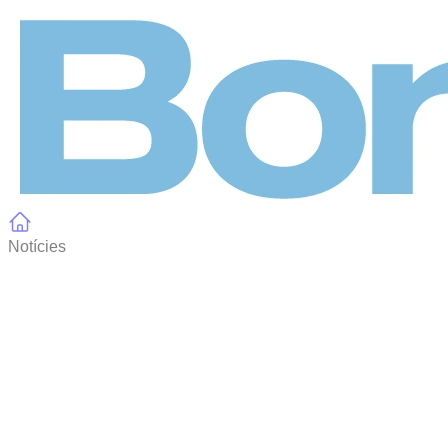
Panell de gestió de galetes
Notícies