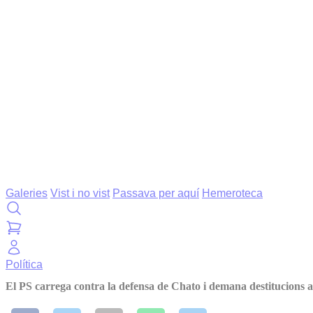
Galeries
Vist i no vist
Passava per aquí
Hemeroteca
Política
El PS carrega contra la defensa de Chato i demana destitucions 