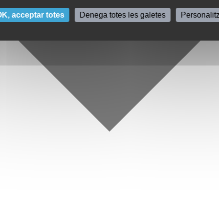
K, acceptar totes
Denega totes les galetes
Personalit