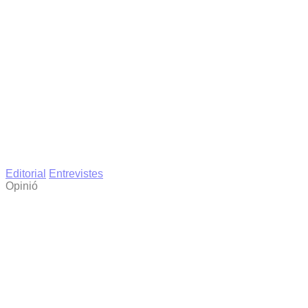
Editorial
Entrevistes
Opinió