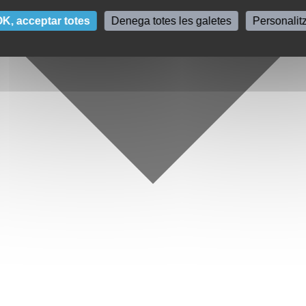
K, acceptar totes
Denega totes les galetes
Personalit