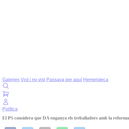
Galeries
Vist i no vist
Passava per aquí
Hemeroteca
Política
El PS considera que DA enganya els treballadors amb la reforma