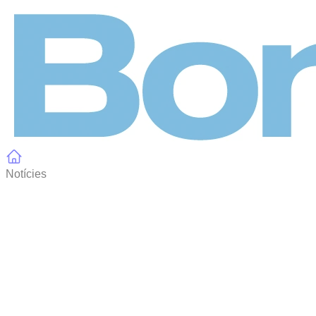
Panell de gestió de galetes
Notícies