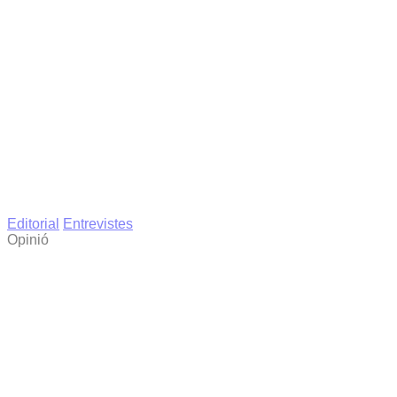
Editorial
Entrevistes
Opinió